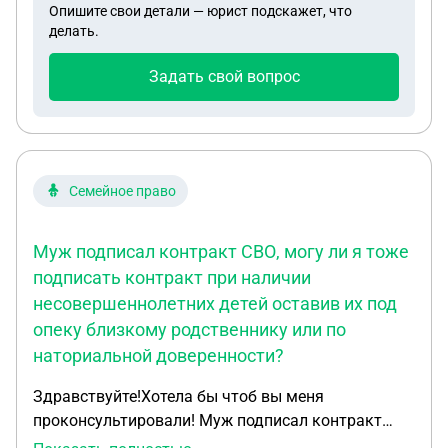
Опишите свои детали — юрист подскажет, что
делать.
Задать свой вопрос
Семейное право
Муж подписал контракт СВО, могу ли я тоже
подписать контракт при наличии
несовершеннолетних детей оставив их под
опеку близкому родственнику или по
наториальной доверенности?
Здравствуйте!Хотела бы чтоб вы меня
проконсультировали! Муж подписал контракт
СВО,могу ли я тоже подписать контракт при