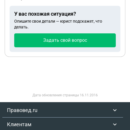
процедуру банкротства, юристы фирмы говорят
чтобы муж написал заявление в полицию, что он
У вас похожая ситуация?
тоже потерпевший по делу о мошенничестве. Что
Опишите свои детали — юрист подскажет, что
делать в этой ситуации?
делать.
Задать свой вопрос
Дата обновления страницы
16.11.2016
Правовед.ru
Клиентам