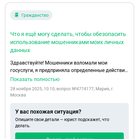
Гражданство
Что я ещё могу сделать, чтобы обезопасить
использование мошенниками моих личных
данных
Здравствуйте! Мошенники взломали мои
госуслуги, я предприняла определенные действия:
поменяла пароли на госуслугах, в СБ, написала
Показать полностью
заявление в полицию, сдала документы на
28 ноября 2025, 10:10
, вопрос №4774177, Мария, г.
замену паспорта, посмотрела кредитную историю
Москва
на взятие кредитов без моего ведома. Что я ещё
могу сделать, чтобы обезопасить использование
У вас похожая ситуация?
мошенниками моих личных данных
Опишите свои детали — юрист подскажет, что
делать.