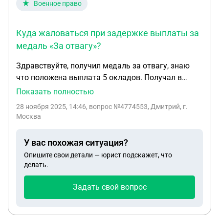
Военное право
Куда жаловаться при задержке выплаты за
медаль «За отвагу»?
Здравствуйте, получил медаль за отвагу, знаю
что положена выплата 5 окладов. Получал в
военкомате своем, необходимый список
Показать полностью
документов и реквизиты банковского счета сдал
28 ноября 2025, 14:46
, вопрос №4774553, Дмитрий, г.
в военкомат. К кому жаловаться по поводу
Москва
задержек выплат?
У вас похожая ситуация?
Опишите свои детали — юрист подскажет, что
делать.
Задать свой вопрос