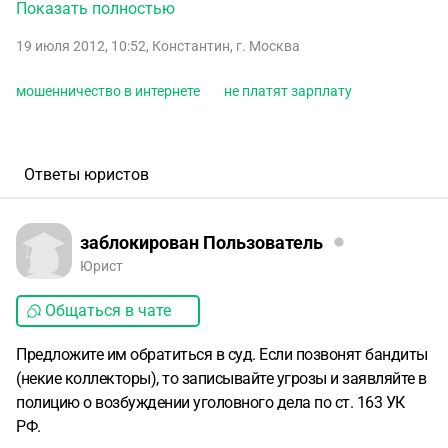
наложенным платежом правда уже за 145 рублей. Теперь
Показать полностью
началось самое интересное.
Еще через две недели
19 июля 2012, 10:52
,
Константин
,
г. Москва
получаю счет по почте на 545 рублей, где указано, что
если я в срок его не оплачу будет штраф 200 руб и
мошенничество в интернете
не платят зарплату
действительно, через неделю приходит второе письмо,
где сумма 745 руб, я позвонил по телефону указанному в
счете и там эти мошенники мне сказали, что необходимо
оплатить, что ваш долг будет постоянно расти и, в итоге,
Ответы юристов
перейдет в коллекторскую компанию. Также мне сказали,
что я через интернет оформил подписку и мой ip адрес
этому доказательство!
Куда мне пожаловаться на
заблокирован Пользователь
мошенников?
Юрист
Общаться в чате
Предложите им обратиться в суд. Если позвонят бандиты
(некие коллекторы), то записывайте угрозы и заявляйте в
полицию о возбуждении уголовного дела по ст. 163 УК
РФ.