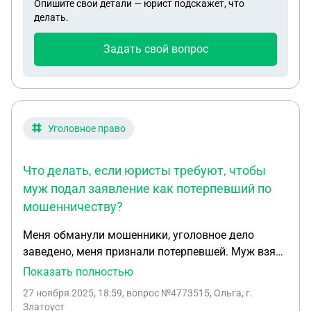
Опишите свои детали — юрист подскажет, что
делать.
Задать свой вопрос
Уголовное право
Что делать, если юристы требуют, чтобы
муж подал заявление как потерпевший по
мошенничеству?
Меня обманули мошенники, уголовное дело
заведено, меня признали потерпевшей. Муж взял
кредит чтобы вернуть деньги знакомым у кого я
Показать полностью
занимала деньги и потом перевела мошенникам.
27 ноября 2025, 18:59
, вопрос №4773515, Ольга, г.
Выплачивать кредит нет возможности. Подали на
Златоуст