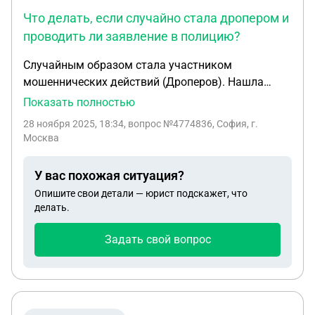
Что делать, если случайно стала дропером и
проводить ли заявление в полицию?
Случайным образом стала участником
мошеннических действий (Дроперов). Нашла
подработку в интернете, суть работы
Показать полностью
заключалась в том, что я даю свои данные карты
28 ноября 2025, 18:34
, вопрос №4774836, София, г.
куда будут поступать переводы от людей в итоге
Москва
мне скидывают данные карты человека куда
нужно будет перевести определенную сумму,
У вас похожая ситуация?
сумма которая остаётся на карте - моя зп. До
Опишите свои детали — юрист подскажет, что
этого незнала, что это какое - то мошенничество.
делать.
Через пару дней рассказала сестре о подработке,
она навела панику, что это мошеничество. В этот
Задать свой вопрос
же день позвонила в банк в котором были
совершены все операции, попросила
заблокировать карту. Что в такой ситуации
делать? Писать заявление в полицию?