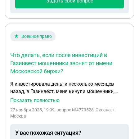
Задать свой вопрос
Военное право
Что делать, если после инвестиций в
Газинвест мошенники звонят от имени
Московской биржи?
Я инвестировала деньги несколько месяцев
назад, в Газинвест, меня кинули мошенники,
сейчас названивают с разных номеров и
Показать полностью
представляются, как-будто, Московская биржа,
27 ноября 2025, 19:09
, вопрос №4773528, Оксана, г.
обещают вывести, что мне делать?
Москва
У вас похожая ситуация?