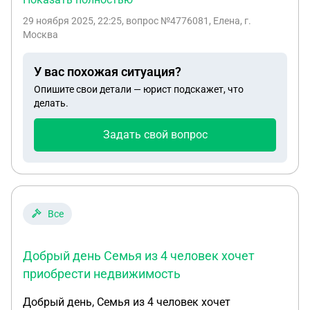
РФ, проживаю в ДНР и прописана с 2004 года в
29 ноября 2025, 22:25
, вопрос №4776081, Елена, г.
квартире, являющейся собственностью дочери.
Москва
Все документы на квартиру находятся у меня.
Могу ли я без участия дочери, зарегистрировать
У вас похожая ситуация?
право собственности на квартиру в Росреестре на
Опишите свои детали — юрист подскажет, что
себя? Или моей дочери необходимо оформить на
делать.
меня доверенность на любые действия в
консульстве РФ в какой-либо стране. Заранее
Задать свой вопрос
благодарна за ответ.
Все
Добрый день Семья из 4 человек хочет
приобрести недвижимость
Добрый день, Семья из 4 человек хочет