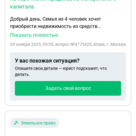
капитала
Добрый день, Семья из 4 человек хочет
приобрести недвижимость из средств
материнского капитала. Но приставы работают
Показать полностью
над супругами. Есть право собственности на всех
29 ноября 2025, 09:55
, вопрос №4775425, Юлия, г. Москва
членов семьи. Приставы наложили арест на
недвижимость на одного из супругов но продавцу
У вас похожая ситуация?
СФР еще не перечислил средства из материнского
Опишите свои детали — юрист подскажет, что
капитала.
делать.
Задать свой вопрос
Земельное право