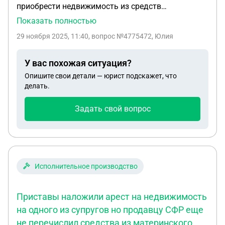
приобрести недвижимость из средств
материнского капитала. Но приставы работают
Показать полностью
над супругами. Есть право собственности на всех
29 ноября 2025, 11:40
, вопрос №4775472, Юлия
членов семьи. Приставы наложили арест на
недвижимость на одного из супругов но продавцу
У вас похожая ситуация?
СФР еще не перечислил средства из материнского
Опишите свои детали — юрист подскажет, что
капитала.
делать.
Задать свой вопрос
Исполнительное производство
Приставы наложили арест на недвижимость
на одного из супругов но продавцу СФР еще
не перечислил средства из материнского