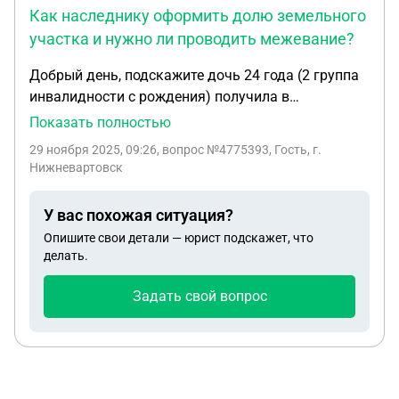
Как наследнику оформить долю земельного
участка и нужно ли проводить межевание?
Добрый день, подскажите дочь 24 года (2 группа
инвалидности с рождения) получила в
наследство от отца 1/2 доли земельного участка,
Показать полностью
вторая доля ушла матери отца. (свекрови)На
29 ноября 2025, 09:26
, вопрос №4775393, Гость, г.
земельном участке есть неузаконенные
Нижневартовск
постройки , баня и дом летнего варианта. Как
дальше действовать? Свекровь кричит "делайте
У вас похожая ситуация?
межевание". Должна ли дочь это делать? Как
Опишите свои детали — юрист подскажет, что
поделить участок пополам, если вторая сторона
делать.
никак не будет согласна. Может ли дочь получить
свидетельство о регистрации о праве
Задать свой вопрос
собственности на данном этапе?