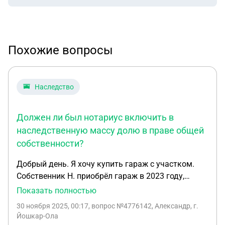
Похожие вопросы
Наследство
Должен ли был нотариус включить в
наследственную массу долю в праве общей
собственности?
Добрый день. Я хочу купить гараж с участком.
Собственник Н. приобрёл гараж в 2023 году,
находясь в браке с Л. Есть нотариально
Показать полностью
заверенные ДКП и согласие Л. на покупку. В
30 ноября 2025, 00:17
, вопрос №4776142, Александр, г.
выписке из ЕГРН собственником значится Н. 3
Йошкар-Ола
месяца назад Л. умерла. От имени Н. по