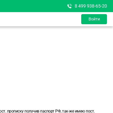
8 499 938-65-20
Войти
ст. прописку получив паспорт РФ, так-же имею пост.