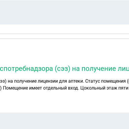
потребнадзора (сэз) на получение лиц
мещения (не жилое)87м.кв. Указан в реестре как, этаж #1.
Вид разрешенного использования (производственное) Помещение имеет о