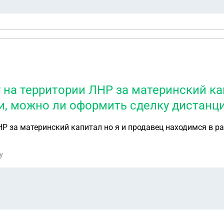
у на территории ЛНР за материнский ка
и, можно ли оформить сделку дистанц
НР за материнский капитал но я и продавец находимся в р
у