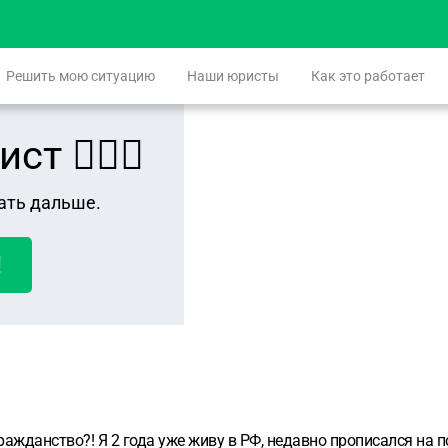
Решить мою ситуацию
Наши юристы
Как это работает
 👨🏻‍⚖️
ать дальше.
!
ажданство?! Я 2 года уже живу в РФ, недавно прописался на по