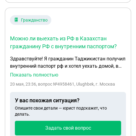
Гражданство
Можно ли выехать из РФ в Казахстан
гражданину РФ с внутренним паспортом?
Здравствуйте! Я гражданин Таджикистан получил
внутренний паспорт рф и хотел уехать домой, в
аэропорту оставил фсб сказали без
Показать полностью
загранпаспорт ты не можешь уехать в
20 мая, 23:36
, вопрос №4958461, Ulughbek, г. Москва
Таджикистан и выписали административный
правонарушени в размере 10 тысяч рублей.
У вас похожая ситуация?
Теперь я могу ли ехать в Казахстан ?
Опишите свои детали — юрист подскажет, что
делать.
Задать свой вопрос