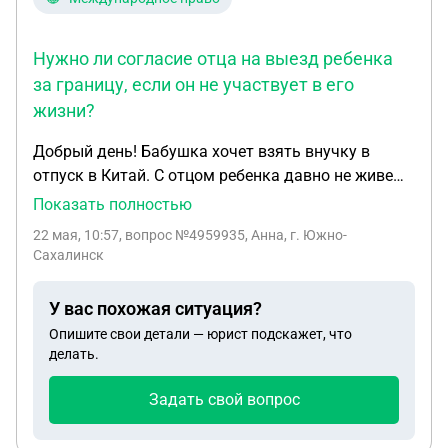
Нужно ли согласие отца на выезд ребенка
за границу, если он не участвует в его
жизни?
Добрый день! Бабушка хочет взять внучку в
отпуск в Китай. С отцом ребенка давно не живем,
в браке не состояли. В жизни ребёнка он не
Показать полностью
участвует, большая задолженность по
22 мая, 10:57
, вопрос №4959935, Анна, г. Южно-
алиментам, был суд, назначили
Сахалинск
административку(100ч. исправительных работ). Я
мать, согласие на поездку даю. Нужно ли еще и
У вас похожая ситуация?
его согласие на выезд ребёнка за границу? Найти
Опишите свои детали — юрист подскажет, что
его очень сложно.
делать.
Задать свой вопрос