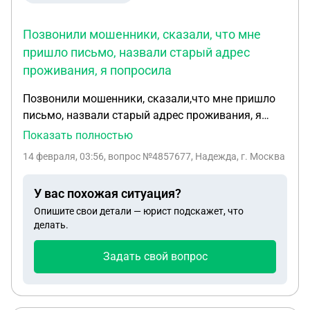
Позвонили мошенники, сказали, что мне
пришло письмо, назвали старый адрес
проживания, я попросила
Позвонили мошенники, сказали,что мне пришло
письмо, назвали старый адрес проживания, я
попросила перенаправить мне письмо на новый
Показать полностью
адрес проживания, для этого назвала код
14 февраля, 03:56
, вопрос №4857677, Надежда, г. Москва
который мне пришел, после они создали мне счет
в банке и перевели чужие деньги через него на
У вас похожая ситуация?
Украину, грозит ли уголовная ответственность,
Опишите свои детали — юрист подскажет, что
если они совершили это обманным путем ?
делать.
Задать свой вопрос