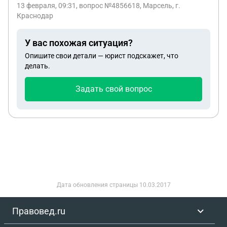
13 февраля, 09:31
, вопрос №4856618, Марсель, г.
страховку. Договор есть на руках. И что мне
Краснодар
делать в таких случаях
У вас похожая ситуация?
Опишите свои детали — юрист подскажет, что
делать.
Задать свой вопрос
Дата обновления страницы
10.03.2017
Правовед.ru