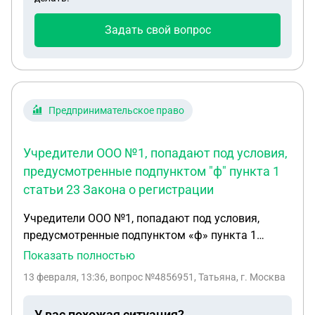
Задать свой вопрос
Предпринимательское право
Учредители ООО №1, попадают под условия,
предусмотренные подпунктом "ф" пункта 1
статьи 23 Закона о регистрации
Учредители ООО №1, попадают под условия,
предусмотренные подпунктом «ф» пункта 1
статьи 23 Закона о регистрации (Федеральный
Показать полностью
закон от 08.08.2001 № 129-ФЗ), в связи с
13 февраля, 13:36
, вопрос №4856951, Татьяна, г. Москва
исключением из ЕГРЮЛ ООО №2 (дата
20.09.2023), где они также являлись
У вас похожая ситуация?