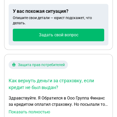
У вас похожая ситуация?
Опишите свои детали — юрист подскажет, что
делать.
Задать свой вопрос
Защита прав потребителей
Как вернуть деньги за страховку, если
кредит не был выдан?
Здравствуйте. Я Обратился в Ооо Группа Финанс
за кредитом оплатил страховку. Но посылали то
туда, сюда,в итоге кредит я не получил никакого.
Показать полностью
Могу ли я вернуть деньги которые оплатил за