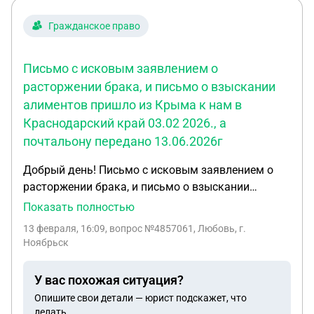
Гражданское право
Письмо с исковым заявлением о
расторжении брака, и письмо о взыскании
алиментов пришло из Крыма к нам в
Краснодарский край 03.02 2026., а
почтальону передано 13.06.2026г
Добрый день! Письмо с исковым заявлением о
расторжении брака, и письмо о взыскании
алиментов пришло из Крыма к нам в
Показать полностью
Краснодарский край 03.02 2026., а почтальону
13 февраля, 16:09
, вопрос №4857061, Любовь, г.
передано 13.06.2026г. Вручено адресату
Ноябрьск
почтальон тоже 13.02.2026 г. С какого числа
считать десять дней на обжалование заявлений.
У вас похожая ситуация?
Опишите свои детали — юрист подскажет, что
делать.