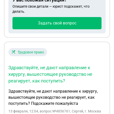
учредителями и директором. Ограничение
Опишите свои детали — юрист подскажет, что
действует до 20.09.2026. Вопрос: могут ли
делать.
учредители ООО №1, выбрать и зарегистрировать
через нотариуса ЕИО - ген директора Иванова. Не
Задать свой вопрос
будет ли отказ от ИФНС?
Трудовое право
Здравствуйте, не дают направление к
хирургу, вышестоящее руководство не
реагирует, как поступить?
Здравствуйте, не дают направление к хирургу,
вышестоящее руководство не реагирует, как
поступить? Подскажите пожалуйста
13 февраля, 12:04
, вопрос №4856761, Сергей, г. Москва