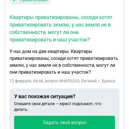
Стоимость оформления у нотариуса он оценивает
примерно в 50 000 рублей. 3. Мои сомнения и
Квартиры приватизированы, соседи хотят
доводы: Я изучила вопрос и выяснила следующее:
приватизировать землю, у нас земля не в
· Участок предоставлен безвозмездно по
собственности, могут ли они
господдержке многодетных (Областной закон
приватизировать и наш участок?
Ростовской области № 19-ЗС). · Согласно ст. 36 СК
РФ, имущество, полученное в дар или по иным
У нас дом на две квартиры. Квартиры
безвозмездным сделкам, является личной
приватизированы, соседи хотят приватизировать
собственностью одаряемого, а не совместно
землю, у нас земля не в собственности, могут ли
нажитым. · Отца не включили в постановление
они приватизировать и наш участок?
осознанно — областной закон не требует
12 февраля, 06:46
, вопрос №4855233, Евгений, г. Брянск
обязательного включения обоих супругов.
Администрация реализовала право семьи на
оформление участка только на мать и детей. ·
У вас похожая ситуация?
Следовательно, у отца при жизни не возникло
Опишите свои детали — юрист подскажет, что
права собственности на этот участок, и
делать.
наследовать здесь нечего. Вопросы к юристу: 1.
Задать свой вопрос
Прав ли нотариус? Действительно ли мы обязаны