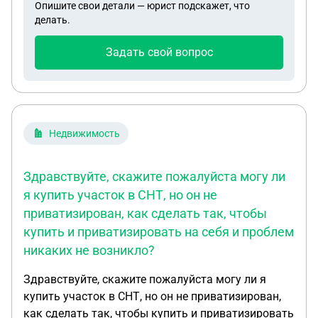
Опишите свои детали — юрист подскажет, что
в комнате проживал человек не оплачивая
делать.
аренду и коммунальные платежи. По квитанциям
ЖКХ накопился долг около 200 тысяч, суда не
Задать свой вопрос
было. Кадастровая стоимость комнаты примерно
равна сумме долга . Сейчас я совершеннолетняя,
официально работаю и переживаю что мне
придется это все выплачивать хотя я там никогда
не проживала, есть другая квартира в
Недвижимость
собственности в которой я прописана.Мама не
работает, долг за меня по алиментам на ней
Здравствуйте, скажите пожалуйста могу ли
числится. Могу ли я отказаться от доли что бы в
я купить участок в СНТ, но он не
будущем на меня не повесили эти долги ?
приватизирован, как сделать так, чтобы
купить и приватизировать на себя и проблем
никаких не возникло?
Здравствуйте, скажите пожалуйста могу ли я
купить участок в СНТ, но он не приватизирован,
как сделать так, чтобы купить и приватизировать