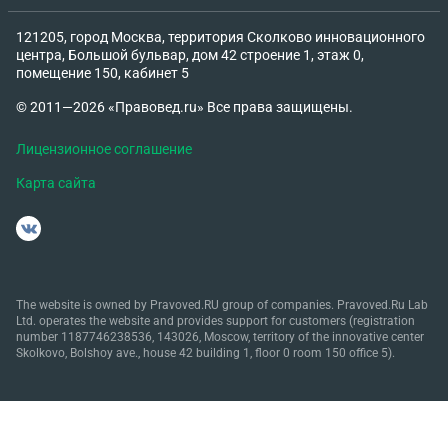
121205, город Москва, территория Сколково инновационного
центра, Большой бульвар, дом 42 строение 1, этаж 0,
помещение 150, кабинет 5
© 2011—2026 «Правовед.ru» Все права защищены.
Лицензионное соглашение
Карта сайта
The website is owned by Pravoved.RU group of companies. Pravoved.Ru Lab
Ltd. operates the website and provides support for customers (registration
number 1187746238536, 143026, Moscow, territory of the innovative center
Skolkovo, Bolshoy ave., house 42 building 1, floor 0 room 150 office 5).