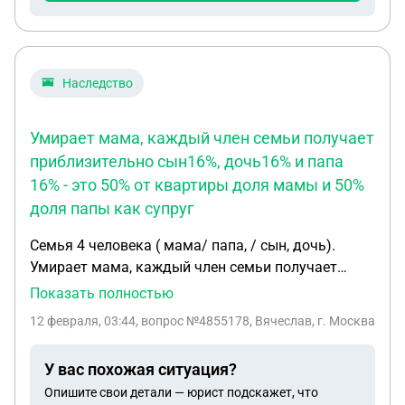
включать этот участок в наследство после отца и
платить 50 000 рублей? 2. Что делать, если
нотариус отказывается оформлять сделку купли-
продажи без свидетельства о праве на
Наследство
наследство? Можем ли мы напрямую обратиться
в Росреестр или нужно менять нотариуса? 3.Если
наша позиция верна, какой документ
Умирает мама, каждый член семьи получает
(письменный отказ, заявление) нам потребовать
приблизительно сын16%, дочь16% и папа
от нотариуса? Буду очень благодарна за
16% - это 50% от квартиры доля мамы и 50%
письменную консультацию
доля папы как супруг
Семья 4 человека ( мама/ папа, / сын, дочь).
Умирает мама, каждый член семьи получает
приблизительно сын16%, дочь16% и папа 16% -
Показать полностью
это 50% от квартиры доля мамы и (50% доля
12 февраля, 03:44
, вопрос №4855178, Вячеслав, г. Москва
папы как супруг. На момент смерти мамы в
квартире живет папа + сын. Общая доля папы 66%
У вас похожая ситуация?
дочь-16% Сын16%. Умирает папа, на момент
Опишите свои детали — юрист подскажет, что
жизни в квартире прописан и проживает сын,