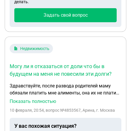
делать.
который продолжает оплачивать коммунальные
платежи и содержание имущества, делает ремонт.
Задать свой вопрос
В наследство никто не вступил в течении 6 мес.
документально срок прошел. Сын решил вступить
в наследство имея свою долю 16% , ему
автоматом перейдет доля отца при условии, что
дочь не проявляла интерес к квартире?
Недвижимость
Могу ли я отказаться от доли что бы в
будущем на меня не повесили эти долги?
Здравствуйте, после развода родителей маму
обязали платить мне алименты, она их не платила
и образовался долг свыше 1 млн, из-за этого у нее
Показать полностью
арестовали счета. Когда я была
10 февраля, 20:54
, вопрос №4853567, Арина, г. Москва
несовершеннолетней она купила комнату на мат.
капитал и выделила мне долю, я являюсь
У вас похожая ситуация?
собственницей 1/4 доли комнаты. Какое-то время