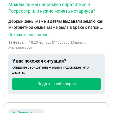
Можем ли мы напрямую обратиться в
Росреестр или нужно менять нотариуса?
Добрый день, маме и детям выдавали землю как
многодетной семье, мама была в браке с папой,
маме дали документы о постановлении о
Показать полностью
бесплатном предоставлении земельного участка,
12 февраля, 18:20
, вопрос №4855983, Мария, г.
и указали доли на всех детей и на маму, папы в
Железногорск
этом постановлении не указан. В выписке ЕГРН
папы тоже нет как собственника. Папа умер в
У вас похожая ситуация?
2018 году, на данный момент мы решили продать
Опишите свои детали — юрист подскажет, что
землю. Нотариус настаивает, что перед продажей
делать.
все наследники (мама и 6 детей) должны
вступить в наследство на этот участок. Он
Задать свой вопрос
утверждает, что это — «скрытое наследство», так
как мама получила землю в браке, а значит, 1/2
от маминой доли (1/12 от всего участка)
«автоматически» принадлежала отцу. Эту долю,
по его словам, мы сейчас и должны наследовать.
Приватизация