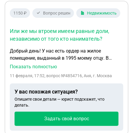
1150 ₽
Вопрос решен
Недвижимость
Или же мы втроем имеем равные доли,
независимо от того кто наниматель?
Добрый день! У нас есть ордер на жилое
помещение, выданный в 1995 моему отцу. В
ордере вписаны 5 человек (я, отец, моя мама
Показать полностью
(бывшая жена нанимателя), его нынешняя жена, и
11 февраля, 17:52
, вопрос №4854716, Аня, г. Москва
сын папы и новой жены. В 1997 году без согласия
нанимателя, по закону о ребенке, мама прописала
У вас похожая ситуация?
мою сестру, которая по сей день проживает и
Опишите свои детали — юрист подскажет, что
прописана в квартире. В 1998 году мой отец, его
делать.
жена и ребенок выписались из квартиры, но по
сей день отец является нанимателем по ордеру.
Задать свой вопрос
Моя сестра и мама хотят переоформить договор
социального найма на троих - меня, маму и