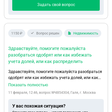
Задать свой вопрос
1150 ₽
Вопрос решен
Недвижимость
Здравствуйте, помогите пожалуйста
разобраться одобрят или как избежать
учета долей, или как распределить
Здравствуйте, помогите пожалуйста разобраться
одобрят или как избежать учета долей, или как
распределить Здравствуйте, помогите
Показать полностью
пожалуйста разобраться одобрят или как
11 февраля, 12:46
, вопрос №4854304, Галя, г. Москва
избежать учета долей, или как распределить
доли, семья из 2 человек в развод.процесс , есть
У вас похожая ситуация?
дом 150 кв там нам надо распределить доли