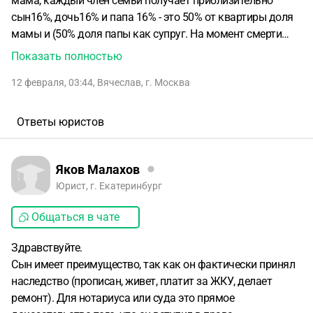
мама, каждый член семьи получает приблизительно
сын16%, дочь16% и папа 16% - это 50% от квартиры доля
мамы и (50% доля папы как супруг. На момент смерти
мамы в квартире живет папа + сын.
Общая доля папы
Показать полностью
66%
дочь-16%
Сын16%.
Умирает папа, на момент жизни в
12 февраля, 03:44
,
Вячеслав
,
г. Москва
квартире прописан и проживает сын, который
продолжает оплачивать коммунальные платежи и
содержание имущества, делает ремонт.
В наследство
Ответы юристов
никто не вступил в течении 6 мес. документально срок
прошел.
Сын решил вступить в наследство имея свою
долю 16% , ему автоматом перейдет доля отца при
Яков Малахов
условии, что дочь не проявляла интерес к квартире?
Юрист, г. Екатеринбург
Общаться в чате
Здравствуйте.
Сын имеет преимущество, так как он фактически принял
наследство (прописан, живет, платит за ЖКУ, делает
ремонт). Для нотариуса или суда это прямое