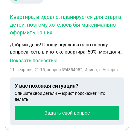
Квартира, в идеале, планируется для старта
детей, поэтому хотелось бы максимально
оформить на них
Добрый день! Прошу подсказать по поводу
вопроса: есть в ипотеке квартира, 50%- моя доля,
50%- несовершеннолетней дочери. Хочу внести в
Показать полностью
ипотеку остаток маткапитала, чтобы ещё
11 февраля, 21:15
, вопрос №4854952, Ирина, г. Ангарск
выделить долю несовершеннолетнему сыну.
Подскажите, пожалуйста, алгоритм действий,
У вас похожая ситуация?
нужен ли нотариус в этом случае и можем ли мы с
Опишите свои детали — юрист подскажет, что
супругом/кто-то один отказаться от своей доли в
делать.
пользу детей? Квартира, в идеале, планируется
для старта детей, поэтому хотелось бы
Задать свой вопрос
максимально оформить на них. Спасибо.