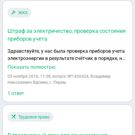
ЖКХ
Штраф за электричество, проверка состояния
приборов учета
Здравствуйте, у нас была проверка приборов учета
электроэнергии в результате счётчик в порядке, но
не было наклеек-пломб на входном автомате, нам
Показать полностью
написали нарушение и насчитали по полной, то есть
05 ноября 2016, 11:38
, вопрос №1430424, Владимир
с учётом заявленной мощности это сумма не
Николаевич Вдовин, г. Пермь
маленькая, наклейки отпали сами, ни каких лишних
1 ответ
проводов не было, что делать? Спасибо.
Трудовое право