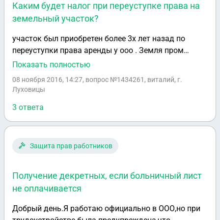
Каким будет налог при переуступке права на
земельный участок?
участок был приобретен более 3х лет назад по
переуступки права аренды у ооо . Земля пром
назаначения, муниципальная. Сейчас переуступаем
Показать полностью
право аренды другому лицу за более большую
08 ноября 2016, 14:27
, вопрос №1434261, виталий, г.
сумму. Будет ли налог если арендаторы мы более
Луховицы
3х лет?
3 ответа
Защита прав работников
Получение декретных, если больничный лист
не оплачивается
Добрый день.Я работаю официально в ООО,но при