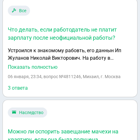
Все
Что делать, если работодатель не платит
зарплату после неофициальной работы?
Устроился к знакомому рабовть, его даннын Ип
Жуланов Николай Викторович. На работу в
хлебозавод черёмушки. Работал неофициально 4
Показать полностью
месяца. Первый отработанный месяц пошёл в
06 января, 23:34
, вопрос №4811246, Михаил, г. Москва
резерв Ип Жуланову Николаю Викторовичу . За
отработанный месяц было обещание заплатить
3 ответа
после увольнения. Ип Жуланов Николай Викторович
не заплатил оставшиеся деньги за месяц. От
талкиваясб на то что нет денег.
Наследство
Можно ли оспорить завещание мачехи на
квартиру, если она была получена