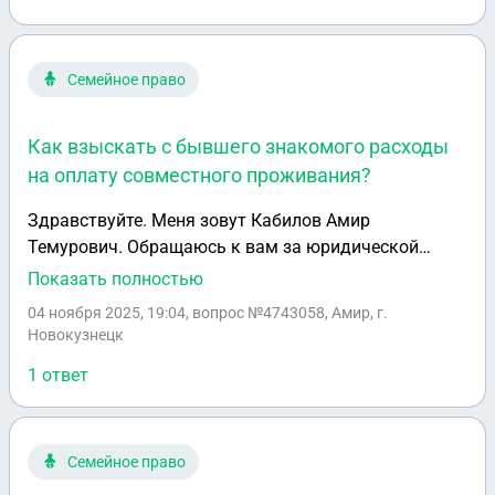
подпись. Написана просто от руки на листе А4. В
суде будет такая расписка иметь силу? Заранее
благодарю за ответ. Всем хорошего вечера.
Семейное право
Как взыскать с бывшего знакомого расходы
на оплату совместного проживания?
Здравствуйте. Меня зовут Кабилов Амир
Темурович. Обращаюсь к вам за юридической
помощью по вопросу взыскания денежных средств
Показать полностью
с моего бывшего друга — Мохова Егора
04 ноября 2025, 19:04
, вопрос №4743058, Амир, г.
Александровича, 06.12.2006 г.р. (паспортные
Новокузнецк
данные и точный адрес неизвестны). Суть ситуации:
1 ответ
— В течение определённого периода мы совместно
проживали, при этом я оплачивал аренду квартиры,
коммунальные услуги, продукты, топливо и другие
бытовые расходы — как за себя, так и за него. —
Семейное право
Общая сумма понесённых мною расходов, не