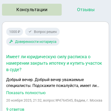
Консультации
Отзывы
1000 ₽
Вопрос решен
Доверенности нотариуса
Имеет ли юридическую силу расписка о
намерении закрыть ипотеку и купить участок
в суде?
Добрый вечер. Добрый вечер уважаемые
специалисты. Подскажите пожалуйста, имеет ли
юридическую силу расписка следующего вида:
Показать полностью
Расписка Я такой-то такой-то общаюсь закрыть
20 ноября 2025, 21:32
, вопрос №4764545, Вадим, г. Москва
ипотеку и в дальнейшем купить участок с таким то
кадастровым номером у такого-то такого-то. Дата
9 ответов