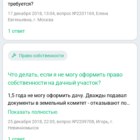
требуется?
17 декабря 2018, 13:04
, вопрос №2201169, Елена
Евгеньевна, г. Москва
1 ответ
Право собственности
Что делать, если я не могу оформить право
собственности на дачный участок?
1,5 года не могу оформить дачу. Дважды подавал
документы в земельный комитет - отказывают под
всякими предлогами - то 20 летней давности
Показать полностью
распоряжение главы откопали, то сотки не
25 декабря 2018, 22:05
, вопрос №2209708, Игорь, г.
соответствуют, то просто придите через месяц
Невинномысск
-полтора-два. Письменных бумаг не дают. Сегодня в
1 ответ