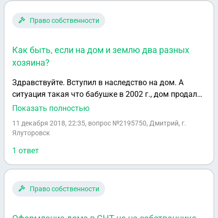
Право собственности
Как быть, если на дом и землю два разных
хозяина?
Здравствуйте. Вступил в наследство на дом. А
ситуация такая что бабушке в 2002 г., дом продали,
а землю не переоформили на неё. И теперь по факту
Показать полностью
дом на мне, а земля на другом хозяине. Где он и
11 декабря 2018, 22:35
, вопрос №2195750, Дмитрий, г.
жив ли вообще не известно. Как быть? Спасибо.
Ялуторовск
1 ответ
Право собственности