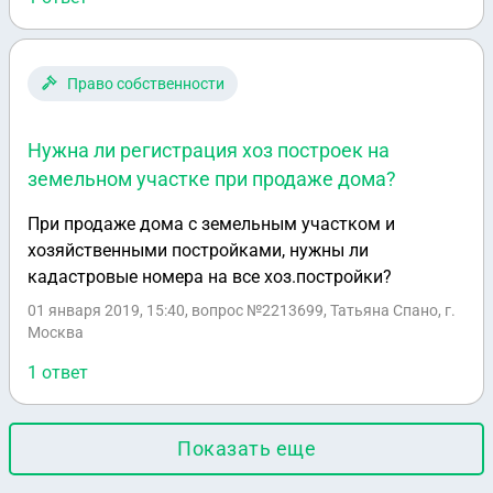
очередной раз сказали прийти после нового года...
Что делать??? Куда писать?
Право собственности
Нужна ли регистрация хоз построек на
земельном участке при продаже дома?
При продаже дома с земельным участком и
хозяйственными постройками, нужны ли
кадастровые номера на все хоз.постройки?
01 января 2019, 15:40
, вопрос №2213699, Татьяна Спано, г.
Москва
1 ответ
Показать еще