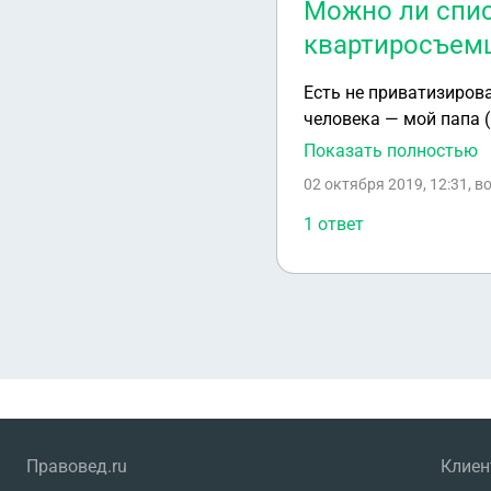
Можно ли спис
квартиросъем
Есть не приватизирова
человека — мой папа (
несовершеннолетний. О
Показать полностью
приватизировать кварт
02 октября 2019, 12:31
, в
квартиросъёмщика?
1 ответ
Правовед.ru
Клие