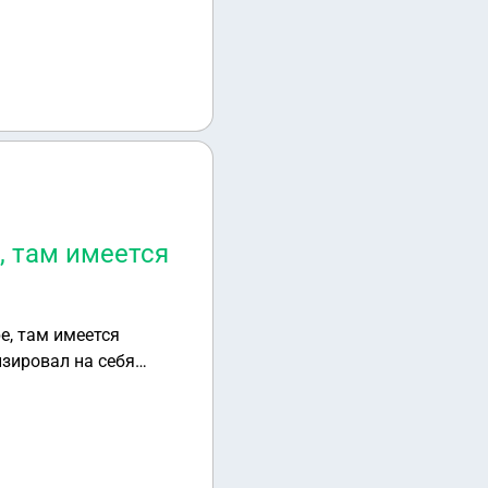
ние части квадратных
, там имеется
изировал на себя
иски! Законы ли их