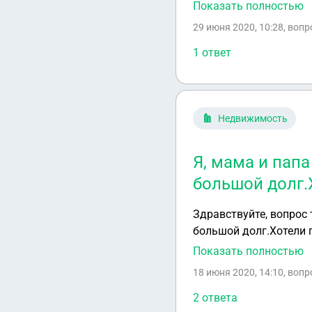
лицо, с которым нет р
Показать полностью
метров при расселении
29 июня 2020, 10:28
, воп
1 ответ
Недвижимость
Я, мама и пап
большой долг.
Здравствуйте, вопрос таков. Я, мама и папа прописаны в муниципальной 
большой долг.Хотели п
данную жил площадь, т
Показать полностью
действия? И что дела
18 июня 2020, 14:10
, воп
2 ответа