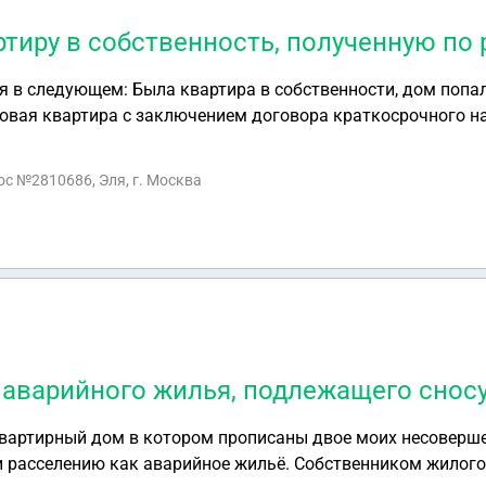
тиру в собственность, полученную по
я в следующем: Была квартира в собственности, дом попа
овая квартира с заключением договора краткосрочного н
 мены и регистрации в собственность. Было написано пис
 города Москвы (в отдел переселения) и получен ответ с 
рос №2810686, Эля, г. Москва
в. Однако в связи с пандемией учреждение было на каран
4.03 по 25.06.2020. Собственник старой квартиры (попавш
спев в связи с карантином заключить договор мены и даль
завещание. Может ли человек, на которого оформлено зав
бственность?
 аварийного жилья, подлежащего снос
вартирный дом в котором прописаны двое моих несоверше
и расселению как аварийное жильё. Собственником жилог