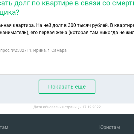
ать долг по квартире в связи со смер
щика?
нная квартира. На ней долг в 300 тысяч рублей. В квартир
наниматель), его первая жена (которая там никогда не жил
тец умер, мы его выписали. Как нам выписать его жену и 
иру с долгом? Если нет, то можно ли списать долг в связ
опрос №2532711, Ирина, г. Самара
Показать еще
Дата обновления страницы
17.12.2022
нтам
Юристам