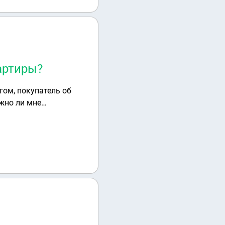
артиры?
гом, покупатель об
ужно ли мне