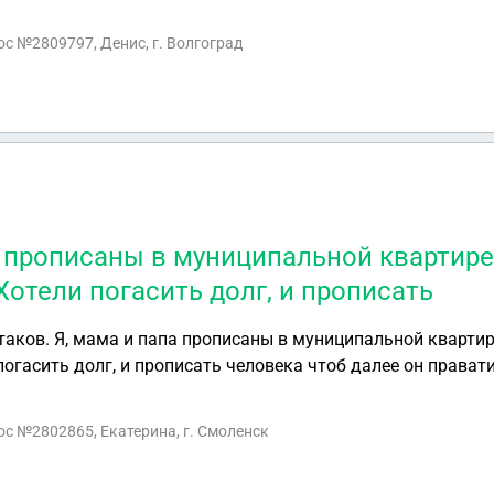
одственных связей. Имеют ли жена и дети право на получе
 из этого помещения? Своего жилья у нас нет.
рос №2809797, Денис, г. Волгоград
а прописаны в муниципальной квартире
Хотели погасить долг, и прописать
квартире, там имеется
огасить долг, и прописать человека чтоб далее он прават
.к нам она не нужна, но муниципалитет отказывает в проп
ть в сложившейся ситуации
рос №2802865, Екатерина, г. Смоленск