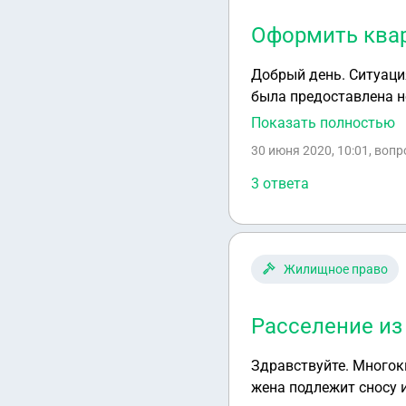
Оформить квар
Добрый день. Ситуаци
была предоставлена н
заключением договора
Показать полностью
городского имущества
30 июня 2020, 10:01
, воп
оформление документо
прием документов с 2
3 ответа
27.06.2020 умер, не у
собственность. Есть 
данную квартиру в со
Жилищное право
Расселение из
Здравствуйте. Многок
жена подлежит сносу 