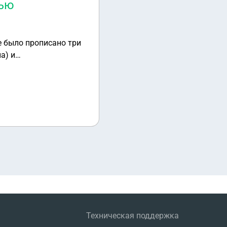
тью
е было прописано три
а) и
можно ли как-то
и со смертью
Техническая поддержка