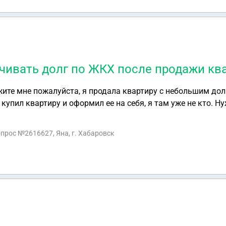
чивать долг по ЖКХ после продажи кв
жите мне пожалуйста, я продала квартиру с небольшим дол
о купил квартиру и оформил ее на себя, я там уже не кто. Н
г?
опрос №2616627, Яна, г. Хабаровск