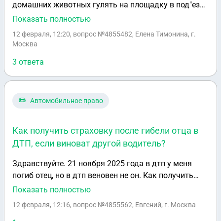
домашних животных гулять на площадку в под"езд,
где они испражняются. Уборщики под"ездов
Показать полностью
отказываются убирать, а жители требуют это
12 февраля, 12:20
, вопрос №4855482, Елена Тимонина, г.
делать. Как быть? Что нужно сделать, чтобы
Москва
прекратить такую практику? Какие полномочия у
3 ответа
обслуживающей компании?
Автомобильное право
Как получить страховку после гибели отца в
ДТП, если виноват другой водитель?
Здравствуйте. 21 ноября 2025 года в дтп у меня
погиб отец, но в дтп веновен не он. Как получить
страховку в такоем случае ? Следователь говорит
Показать полностью
что без решения суда её получить нельзя. А на
12 февраля, 12:16
, вопрос №4855562, Евгений, г. Москва
вопрос Когда будет суд, следователь ответил, что