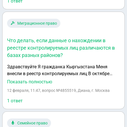
ждут экспертизу. Что делать в такой ситуации?
1 ответ
Миграционное право
Что делать, если данные о нахождении в
реестре контролируемых лиц различаются в
базах разных районов?
Здравствуйте Я гражданка Кыргызстана Меня
внесли в реестр контролируемых лиц В октябре
2025 года Сказали у меня в миграционке имя
Показать полностью
написана не правильно вместо Диана написано
12 февраля, 11:47
, вопрос №4855519, Диана, г. Москва
Дяна Вот из за этого сказали внесли в реестр
Регистрацию продлила на год Исключает из
1 ответ
реестра, на следующий день опять в реестре Уже 8 й
раз 3 января 2026 года меня уволили 19 января
нашла другую работу получила Гражданско
Семейное право