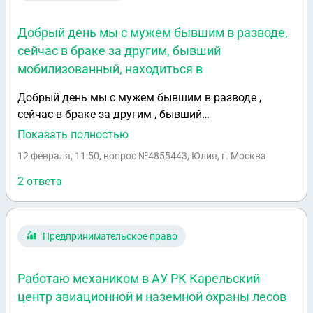
правовой договор мой работадатель отправил
уведомление Сказали уже внесли в базу Прихожу в
Добрый день мы с мужем бывшим в разводе,
Пушкинской район а там в базе нет Хорошо, были в
сейчас в браке за другим, бывший
Кировском районе (работадель в Кировском районе
мобилизованный, находиться в
подавала) сказали есть базе, были в
Красносельском районе тоже есть базе Почему
Добрый день мы с мужем бывшим в разводе ,
Пушкинский район не видит что я есть базе Меня не
сейчас в браке за другим , бывший
исключает из реестра
мобилизованный , находиться в должниках по
Показать полностью
алиментам , сейчас просит прислать свидетельство
12 февраля, 11:50
, вопрос №4855443, Юлия, г. Москва
о рождения ребенка , и свидетельство о
расторжении брака для, чего это ему надо , с ним
2 ответа
связь не держу не могу спроситб на прямую
Предпринимательское право
Работаю механиком в АУ РК Карельский
центр авиационной и наземной охраны лесов