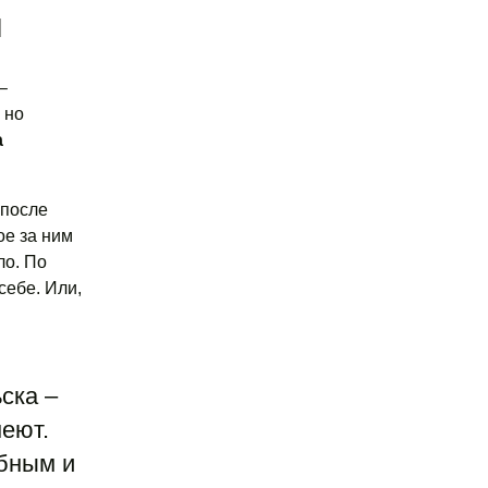
м
–
 но
а
 после
ое за ним
ло. По
себе. Или,
ска –
еют.
обным и