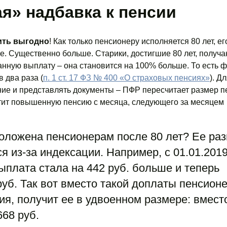
я» надбавка к пенсии
ить выгодно
! Как только пенсионеру исполняется 80 лет, е
е. Существенно больше. Старики, достигшие 80 лет, получа
ную выплату – она становится на 100% больше. То есть ф
 два раза (
п. 1 ст. 17 ФЗ № 400 «О страховых пенсиях»
). Д
ние и представлять документы – ПФР пересчитает размер п
тит повышенную пенсию с месяца, следующего за месяцем
оложена пенсионерам после 80 лет? Ее ра
я из-за индексации. Например, с 01.01.201
плата стала на 442 руб. больше и теперь
руб. Так вот вместо такой доплаты пенсионе
ия, получит ее в удвоенном размере: вмест
668 руб.