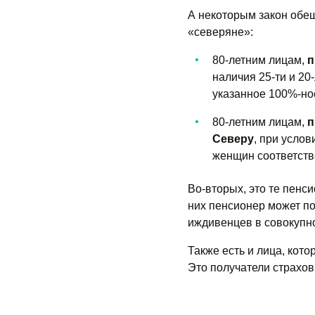
А некоторым закон обещ
«северяне»:
80-летним лицам,
п
наличия 25-ти и 20
указанное 100%-ное
80-летним лицам,
п
Северу
, при услов
женщин соответств
Во-вторых, это те пенс
них пенсионер может по
иждивенцев в совокупнос
Также есть и лица, кот
Это получатели страхов