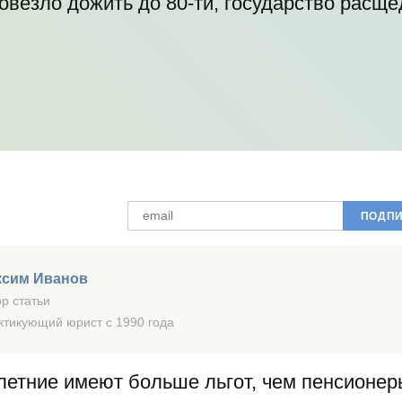
овезло дожить до 80-ти, государство расще
ксим Иванов
р статьи
ктикующий юрист с 1990 года
летние имеют больше льгот, чем пенсионер