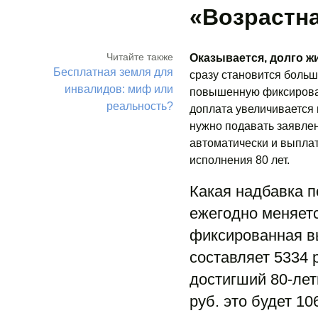
«Возрастна
Читайте также
Оказывается, долго ж
Бесплатная земля для
сразу становится больш
инвалидов: миф или
повышенную фиксирован
реальность?
доплата увеличивается в
нужно подавать заявле
автоматически и выпла
исполнения 80 лет.
Какая надбавка п
ежегодно меняетс
фиксированная вы
составляет 5334 
достигший 80-лет
руб. это будет 10