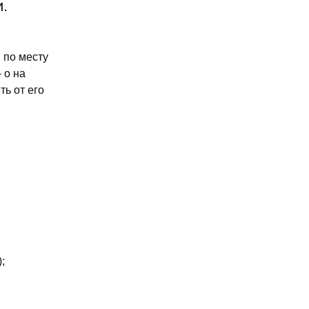
.
 по месту
 о на
ь от его
;