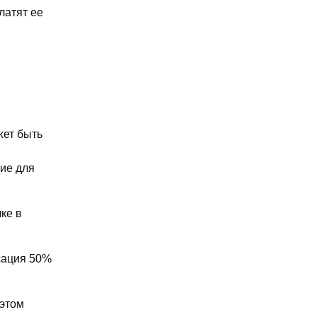
латят ее
жет быть
ие для
ке в
сация 50%
 этом