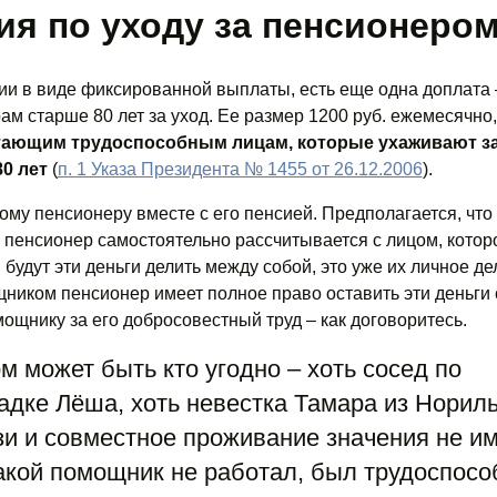
я по уходу за пенсионеро
ии в виде фиксированной выплаты, есть еще одна доплата 
м старше 80 лет за уход. Ее размер 1200 руб. ежемесячно,
тающим трудоспособным лицам, которые ухаживают з
0 лет
(
п. 1 Указа Президента № 1455 от 26.12.2006
).
му пенсионеру вместе с его пенсией. Предполагается, что
пенсионер самостоятельно рассчитывается с лицом, котор
и будут эти деньги делить между собой, это уже их личное де
ником пенсионер имеет полное право оставить эти деньги 
мощнику за его добросовестный труд – как договоритесь.
 может быть кто угодно – хоть сосед по
дке Лёша, хоть невестка Тамара из Нориль
и и совместное проживание значения не им
акой помощник не работал, был трудоспос