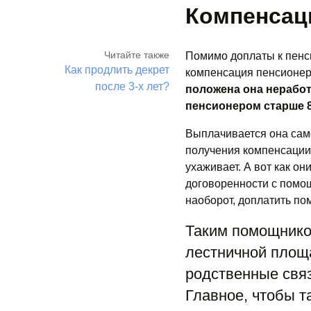
Компенсаци
Читайте также
Помимо доплаты к пенс
Как продлить декрет
компенсация пенсионера
после 3-х лет?
положена она нерабо
пенсионером старше 8
Выплачивается она само
получения компенсации 
ухаживает. А вот как он
договоренности с помощ
наоборот, доплатить по
Таким помощником
лестничной площа
родственные связ
Главное, чтобы т