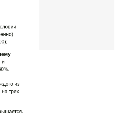
условии
венно)
0);
нему
 и
30%.
ждого из
 на трех
овышается.