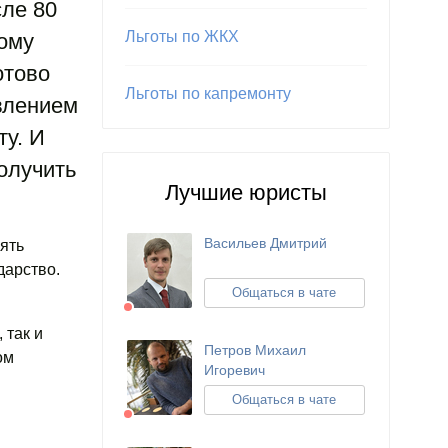
сле 80
Льготы по ЖКХ
кому
отово
Льготы по капремонту
влением
ту. И
олучить
Лучшие юристы
Васильев Дмитрий
ять
дарство.
Общаться в чате
 так и
Петров Михаил
ом
Игоревич
Общаться в чате