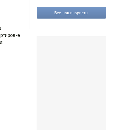
Все наши юристы
о
ортировке
и: