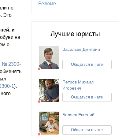
Резюме
ли по
). Это
ней, и
Лучшие юристы
 обуви на
ем о
Васильев Дмитрий
З № 2300-
Общаться в чате
, обменять
был
Петров Михаил
 2300-1
).
Игоревич
много
Общаться в чате
Беляев Евгений
Общаться в чате