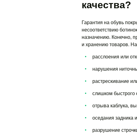
качества?
Гарантия на обувь покр
несоответствию ботинок
назначению. Конечно, п
и хранению товаров. На
расслоения или от
нарушения ниточн
растрескивание ил
слишком быстрого 
отрыва каблука, в
оседания задника и
разрушение строчк