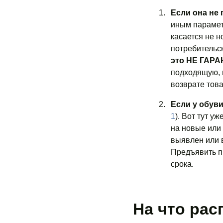
Если она не 
иным парамет
касается не н
потребительск
это НЕ ГАР
подходящую, и
возврате това
Если у обув
1
). Вот тут у
на новые или
выявлен или в
Предъявить пр
срока.
На что рас