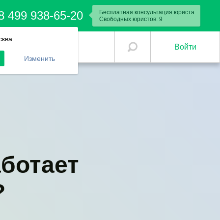
8 499 938-65-20
Бесплатная консультация юриста
Свободных юристов:
9
сква
Войти
Изменить
аботает
?