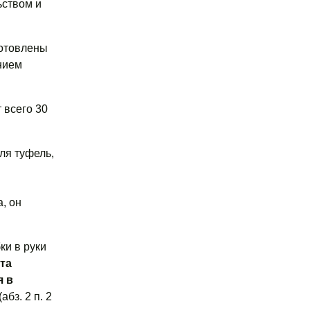
ьством и
готовлены
нием
 всего 30
ля туфель,
, он
ки в руки
та
я в
(абз. 2 п. 2