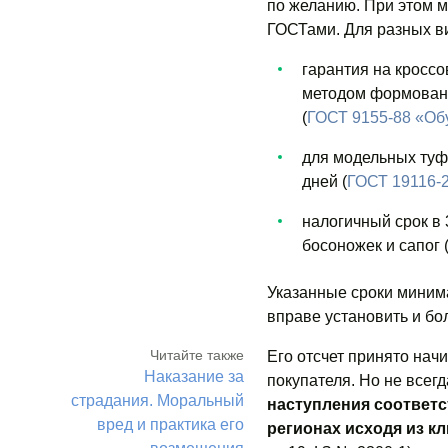
по желанию. При этом 
ГОСТами. Для разных ви
гарантия на кроссо
методом формовани
(
ГОСТ 9155-88 «Обу
для модельных туфе
дней (
ГОСТ 19116-
налогичный срок в 
босоножек и сапог 
Указанные сроки минима
вправе установить и бо
Читайте также
Его отсчет принято нач
Наказание за
покупателя. Но не всегд
страдания. Моральный
наступления соответ
вред и практика его
регионах исходя из к