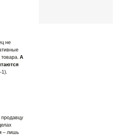
ец не
ративные
 товара.
А
итаются
-1).
ю продавцу
делах
м – лишь