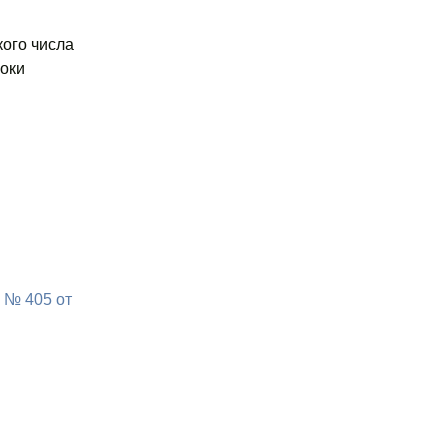
кого числа
оки
 № 405 от