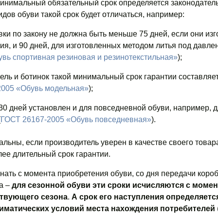
минимальный обязательный срок определяется законодател
дов обуви такой срок будет отличаться, например:
вки по закону не должна быть меньше 75 дней, если они из
я, и 90 дней, для изготовленных методом литья под давле
вь спортивная резиновая и резинотекстильная»
);
ль и ботинок такой минимальный срок гарантии составляет
2005 «Обувь модельная»
);
30 дней установлен и для повседневной обуви, например, д
(
ГОСТ 26167-2005 «Обувь повседневная»
).
льны, если производитель уверен в качестве своего товара
лее длительный срок гарантии.
инать с момента приобретения обуви, со дня передачи короб
а –
для сезонной обуви эти сроки исчисляются с момен
ствующего сезона
.
А срок его наступления определяетс
лиматических условий места нахождения потребителей