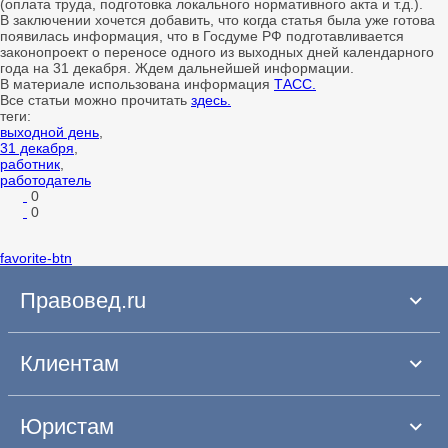
(оплата труда, подготовка локального нормативного акта и т.д.).
В заключении хочется добавить, что когда статья была уже готова
появилась информация, что в Госдуме РФ подготавливается
законопроект о переносе одного из выходных дней календарного
года на 31 декабря. Ждем дальнейшей информации.
В материале использована информация
ТАСС.
Все статьи можно прочитать
здесь.
теги:
выходной день
,
31 декабря
,
работник
,
работодатель
0
0
favorite-btn
Правовед.ru
Клиентам
Юристам