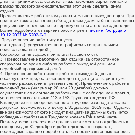
дню не принималось, остается лишь несколько вариантов как в
рамках трудового законодательства этот день сделать днем
отдыха.
Предоставление работникам дополнительного выходного дня. При
принятии такого решения работодателем должны быть выполнены
ряд условий, в том числе по порядку оплаты этого выходного дня.
Более подробно этот вариант рассмотрен в
письме Роструда от
19.12.2007 № 5202-6-0
.
Предоставление работнику отпуска:
ежегодного (предусмотренного графиком или при наличии
неиспользованных дней);
без сохранения заработной платы (за свой счет).
3. Предоставление работнику дня отдыха (за отработанное
сверхурочное время либо за работу в выходной день или
нерабочий праздничный день).
4. Привлечение работников к работе в выходной день с
последующим предоставлением дня отдыха (этот вариант уже
частично рассмотрен в третьем пункте). Привлечение к работе в
выходной день (например 28 или 29 декабря) должно
осуществляться с согласия работников и с соблюдением правил,
установленных статьями 113 и 153 Трудового кодекса РФ.
Как видно из вышеперечисленного, трудовое законодательство
допускает возможность отдохнуть 31 декабря 2019 года. Однако,
вне зависимости от кого исходит инициатива должны быть четко
соблюдены требования Трудового кодекса РФ в этой части.
Поэтому, если в коллективе организации имеется потребность в
выходном дне 31 декабря и работодатель не возражает,
необходимо заранее проработать все организационные вопросы