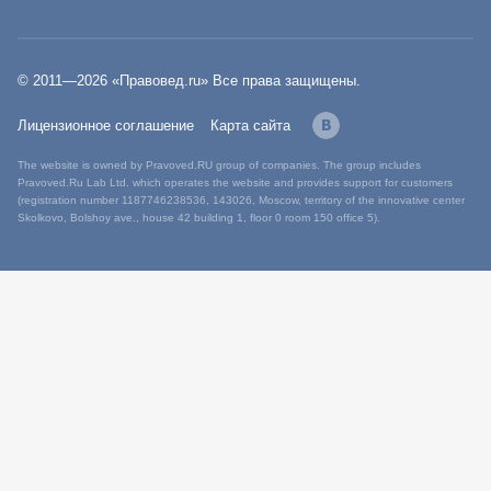
© 2011—
2026
«Правовед.ru» Все права защищены.
Лицензионное соглашение
Карта сайта
The website is owned by Pravoved.RU group of companies. The group includes
Pravoved.Ru Lab Ltd. which operates the website and provides support for customers
(registration number 1187746238536, 143026, Moscow, territory of the innovative center
Skolkovo, Bolshoy ave., house 42 building 1, floor 0 room 150 office 5).