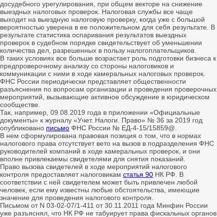
досудебного урегулирования, при общем векторе на снижение
выездных налоговых проверок. Налоговая службы все чаще
выходит на выездную налоговую проверку, когда уже с большой
вероятностью уверена в ее положительном для себя результате. В
результате статистика оспаривания результатов выездных
проверок в судебном порядке свидетельствует об уменьшении
количества дел, разрешенных в пользу налогоплательщиков.
В таких условиях все больше возрастает роль подготовки бизнеса к
предпроверочному анализу со стороны налоговиков и
коммуникации с ними в ходе камеральных налоговых проверок.
ФНС России периодически представляет общественности
разъяснения по вопросам организации и проведения проверочных
мероприятий, вызывающие активное обсуждение в юридическом
сообществе.
Так, например, 09.08.2019 года в приложении «Официальные
документы» к журналу «Учет. Налоги. Право» № 36 за 2019 год
опубликовано
письмо
ФНС России № ЕД-4-15/15859@.
В нем сформулирована правовая позиция о том, что в нормах
налогового права отсутствует вето на вызов в подразделения ФНС
руководителей компаний в ходе камеральных проверок, и они
вполне привлекаемы свидетелями для снятия показаний.
Право вызова свидетелей в ходе мероприятий налогового
контроля предоставляет налоговикам
статья 90
НК РФ. В
соответствии с ней свидетелем может быть привлечен любой
человек, если ему известны любые обстоятельства, имеющие
значение для проведения налогового контроля.
Письмом от N 03-02-07/1-411 от 30.11.2011 года Минфин России
уже разъяснял, что НК РФ не табуирует права фискальных органов