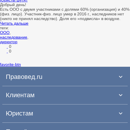
Юристы шутят
Добрый день!
Есть ООО с двумя участниками с долями 60% (организация) и 40%
(физ. лицо). Участник-физ. лицо умер в 2016 г., наследников нет
(никто не принял наследство). Доля его «подвисла» в воздухе.
Читать дальше
теги:
ООО
,
наследование
,
директор
0
0
favorite-btn
Правовед.ru
Клиентам
Юристам