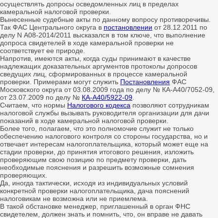
осуществлять допросы осведомленных лиц в пределах
камеральной налоговой проверки.
Вынесенные судебные акты по данному вопросу противоречивы.
Так ФАС Центрального округа в
постановлении
от 28.12.2011 по
делу N А08-2014/2011 высказался в том ключе, что выполнение
допроса свидетелей в ходе камеральной проверки не
соответствует ее природе.
Напротив, имеются акты, когда суды принимают в качестве
надлежащих доказательных аргументов протоколы допросов
сведущих лиц, сформированных в процессе камеральной
проверки. Примерами могут служить
Постановления
ФАС
Московского округа от 03.08.2009 года по делу № КА-А40/7052-09,
от 23.07.2009 по делу №
КА-А40/5922-09
.
Считаем, что нормы
Налогового кодекса
позволяют сотрудникам
налоговой службы вызывать руководителя организации для дачи
показаний в ходе камеральной налоговой проверки.
Более того, полагаем, что это полномочие служит не только
обеспечению налогового контроля со стороны государства, но и
отвечает интересам налогоплательщика, который может еще на
стадии проверки, до принятия итогового решения, изложить
проверяющим свою позицию по предмету проверки, дать
необходимые пояснения и разрешить возможные сомнения
проверяющих.
Да, иногда тактически, исходя из индивидуальных условий
конкретной проверки налогоплательщика, дача пояснений
налоговикам не возможна или не приемлема.
В такой обстановке менеджер, приглашенный в орган ФНС
свидетелем, должен знать и помнить, что, он вправе не давать