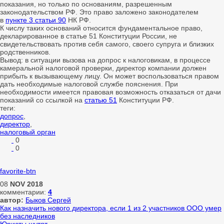
показания, но только по основаниям, разрешенным
законодательством РФ. Это право заложено законодателем
в
пункте 3 статьи 90
НК РФ.
К числу таких оснований относится фундаментальное право,
декларированное в статье 51 Конституции России, не
свидетельствовать против себя самого, своего супруга и близких
родственников.
Вывод: в ситуации вызова на допрос к налоговикам, в процессе
камеральной налоговой проверки, директор компании должен
прибыть к вызывающему лицу. Он может воспользоваться правом
дать необходимые налоговой службе пояснения. При
необходимости имеется правовая возможность отказаться от дачи
показаний со ссылкой на
статью 51
Конституции РФ.
теги:
допрос
,
директор
,
налоговый орган
0
0
favorite-btn
08
NOV
2018
комментарии:
4
автор:
Быков Сергей
Как назначить нового директора, если 1 из 2 участников ООО умер
без наследников