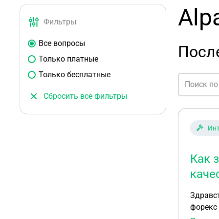
Alpa
Фильтры
Все вопросы
После
Только платные
Только бесплатные
Сбросить все фильтры
Инт
Как 
каче
Здравст
форекс 
для вед