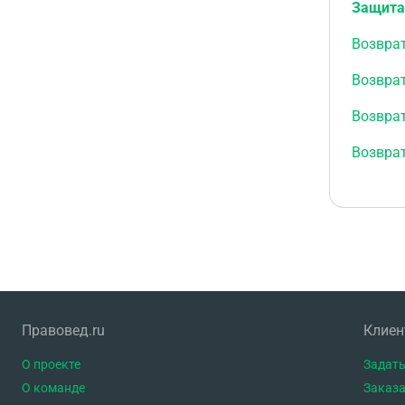
Защита
Возвра
Возврат
Возврат
Возвра
Правовед.ru
Клие
О проекте
Задать
О команде
Заказа