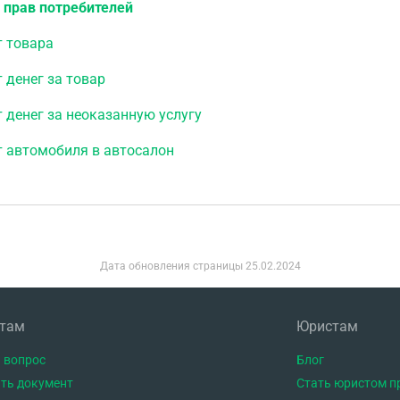
 прав потребителей
т товара
 денег за товар
 денег за неоказанную услугу
т автомобиля в автосалон
Дата обновления страницы
25.02.2024
нтам
Юристам
 вопрос
Блог
ть документ
Стать юристом п