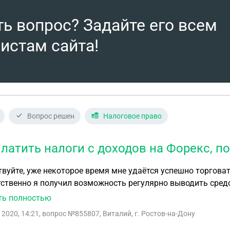
ть вопрос? Задайте его всем
истам сайта!
Вопрос решен
Налоговое право
платить налоги с доходов на Форекс, п
вуйте, уже некоторое время мне удаётся успешно торговат
ственно я получил возможность регулярно выводить средс
вышающем 600 000 рублей в год. Я не пойму как мне выстроить свои отношения с налоговой.
ть полностью
ого допускаю вероятность, что банк может меня спросить 
 2020, 14:21
, вопрос №855807, Виталий, г. Ростов-на-Дону
 лица, сейчас же какой-то там финмониторинг в деле Кроме того я ИП, думал может как-то могу э