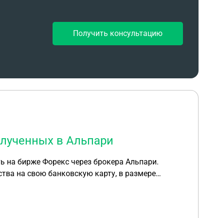
Получить консультацию
олученных в Альпари
ь на бирже Форекс через брокера Альпари.
тва на свою банковскую карту, в размере
что за средства ко мне поступают от
то