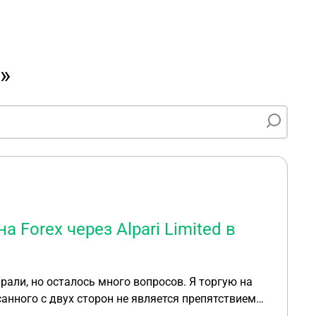
»
 Forex через Alpari Limited в
рали, но осталось много вопросов. Я торгую на
санного с двух сторон не является препятствием
99 и выбрать систему налогообложения УСН