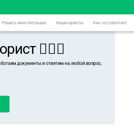
Решить мою ситуацию
Наши юристы
Как это работает
ист 👨🏻‍⚖️
аботаем документы и ответим на любой вопрос,
!