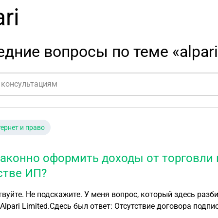
ri
дние вопросы по теме «alpari
ернет и право
законно оформить доходы от торговли на
стве ИП?
вуйте. Не подскажите. У меня вопрос, который здесь разби
Alpari Limited.Сдесь был ответ: Отсутствие договора подпи
ения деятельности как ИП. Вам нужно указать ОКВЭД 64.