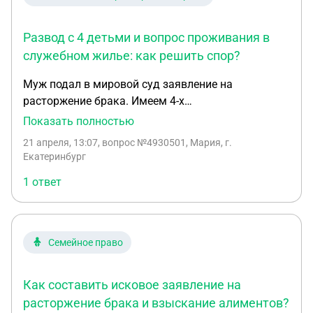
Развод с 4 детьми и вопрос проживания в
служебном жилье: как решить спор?
Муж подал в мировой суд заявление на
расторжение брака. Имеем 4-х
несовершеннолетних детей. Один ребенок старше
Показать полностью
10 лет. Живем в служебном жилье. Нанимателем
21 апреля, 13:07
, вопрос №4930501, Мария, г.
считается муж. При разводе я так же буду иметь
Екатеринбург
право на служебное жилье. В заявлении муж
1 ответ
указал, что вопросов по разделу имущества у нас
нет( в прошлом году составили брачный договор),
по алиментам и разлелу детей вопросов нет, так
как проживаем вместе. После развода жить
Семейное право
совместно не планирую. Как решить вопрос с
проживанием детей, если в данный момент, у
Как составить исковое заявление на
меня нет ни жилья в собственности, ни
служебного. Может ли это быть весомым
расторжение брака и взыскание алиментов?