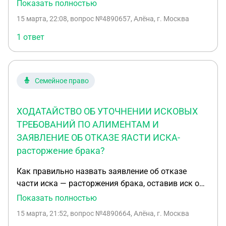
взыскании алиментов? ХОДАТАЙСТВО ОБ
Показать полностью
УТОЧНЕНИИ ИСКОВЫХ ТРЕБОВАНИЙ ПО
15 марта, 22:08
, вопрос №4890657, Алёна, г. Москва
АЛИМЕНТАМ И ЗАЯВЛЕНИЕ ОБ ОТКАЗЕ ЯАСТИ
ИСКА- расторжение брака ? Первое заседание уже
1 ответ
было
Семейное право
ХОДАТАЙСТВО ОБ УТОЧНЕНИИ ИСКОВЫХ
ТРЕБОВАНИЙ ПО АЛИМЕНТАМ И
ЗАЯВЛЕНИЕ ОБ ОТКАЗЕ ЯАСТИ ИСКА-
расторжение брака?
Как правильно назвать заявление об отказе
части иска — расторжения брака, оставив иск о
взыскании алиментов? ХОДАТАЙСТВО ОБ
Показать полностью
УТОЧНЕНИИ ИСКОВЫХ ТРЕБОВАНИЙ ПО
15 марта, 21:52
, вопрос №4890664, Алёна, г. Москва
АЛИМЕНТАМ И ЗАЯВЛЕНИЕ ОБ ОТКАЗЕ ЯАСТИ