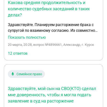
Какова средняя продолжительность и
количество судебных заседаний в таких
делах?
Здравствуйте. Планируем расторжение брака с
супругой по взаимному согласию. Из совместно
нажитого имущества - два автомобиля (по
Показать полностью
одному у каждого из супругов), разногласий по их
20 марта, 20:28
, вопрос №4896661, Александр, г. Курск
распределению нет. Супруга является
индивидуальным предпринимателем. В период
12 ответов
брака я принимал существенное участие в
развитии её бизнеса (вложение денежных
средств, времени и иных ресурсов). Супруга
Семейное право
признаёт данный вклад и согласна выплатить
мне компенсацию: часть — единовременно
наличными, оставшуюся сумму в размере 4 000
Здравствуйте, мой сын на СВО(КТО) сделал
000 рублей — равными платежами в течение 12
мне доверенность, чтобы я могла подать
месяцев. Возникли следующие вопросы: 1. Каким
заявление в суд на расторжение
образом юридически корректно зафиксировать