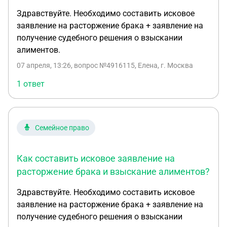
аргументом в суде, для принятия решения, с кем
Здравствуйте. Необходимо составить исковое
будут проживать дети. Если спрашивать детей, то
заявление на расторжение брака + заявление на
думаю, что они не смогут выбрать, с кем хотят
получение судебного решения о взыскании
проживать. Как то препятствовать общению
алиментов.
детям с родственниками мужа и им самим не
собираюсь. Делить детей считаю невозможным.
07 апреля, 13:26
, вопрос №4916115, Елена, г. Москва
И как это решается, если дело в мировом суде?
1 ответ
Семейное право
Как составить исковое заявление на
расторжение брака и взыскание алиментов?
Здравствуйте. Необходимо составить исковое
заявление на расторжение брака + заявление на
получение судебного решения о взыскании