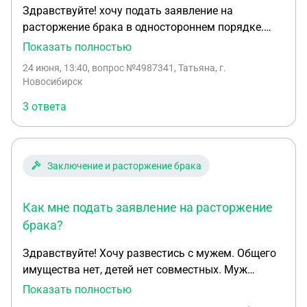
Здравствуйте! хочу подать заявление на
расторжение брака в одностороннем порядке.
Муж не желает учавствовать в этом. Агрессивно
Показать полностью
на все реагирует. И сразу хочу подать заявление
24 июня, 13:40
, вопрос №4987341, Татьяна, г.
на раздел имущества. Что нужно сделать?
Новосибирск
3 ответа
Заключение и расторжение брака
Как мне подать заявление на расторжение
брака?
Здравствуйте! Хочу развестись с мужем. Общего
имущества нет, детей нет совместных. Муж
проживает на данный момент в моём городе, но
Показать полностью
прописка в другом. Как мне подать заявление на