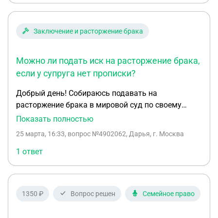
Заключение и расторжение брака
Можно ли подать иск на расторжение брака,
если у супруга нет прописки?
Добрый день! Собираюсь подавать на
расторжение брака в мировой суд по своему
месту регистрации (двое несовершеннолетних
Показать полностью
детей, споров по детям и имуществу нет), у
25 марта, 16:33
, вопрос №4902062, Дарья, г. Москва
супруга отсутствует прописка постоянная и
временная. В образце заявление увидела что
1 ответ
необходимо указать его прописку. Примут ли иск
без его прописки?
1350 ₽
Вопрос решен
Семейное право