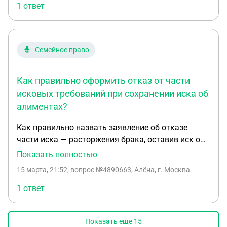
ИСКА- расторжение брака ? Первое заседание уже
1 ответ
было
Семейное право
Как правильно оформить отказ от части
исковых требований при сохранении иска об
алиментах?
Как правильно назвать заявление об отказе
части иска — расторжения брака, оставив иск о
взыскании алиментов? ХОДАТАЙСТВО ОБ
Показать полностью
УТОЧНЕНИИ ИСКОВЫХ ТРЕБОВАНИЙ ПО
15 марта, 21:52
, вопрос №4890663, Алёна, г. Москва
АЛИМЕНТАМ И ЗАЯВЛЕНИЕ ОБ ОТКАЗЕ ЯАСТИ
ИСКА- расторжение брака ? Первое заседание уже
1 ответ
было
Показать еще
15