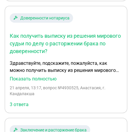
Доверенности нотариуса
Как получить выписку из решения мирового
судьи по делу о расторжении брака по
доверенности?
Здравствуйте, подскажите, пожалуйста, как
можно получить выписку из решения мирового
судьи по гражданскому делу (расторжение
Показать полностью
брака)? У меня имеется нотариальная
21 апреля, 13:17
, вопрос №4930525, Анастасия, г.
доверенность от истца по этому делу. Я нахожусь
Кандалакша
в другом городе, получить лично выписку нет
3 ответа
возможности. Если отправить в суд нотариально
заверенную копию доверенности, смогу я
получить заказным письмом выписку? Может
есть какие-то другие варианты?
Заключение и расторжение брака