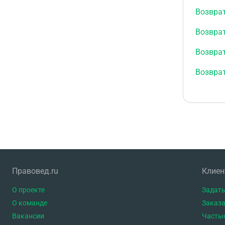
Возвра
Возврат
Возврат
Возвра
Правовед.ru
Клие
О проекте
Задать
О команде
Заказа
Вакансии
Часты