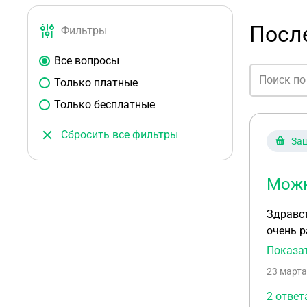
Посл
Фильтры
Все вопросы
Только платные
Только бесплатные
Сбросить все фильтры
Защ
Можн
Здравст
очень 
параме
Показа
позвони
23 марта
оплачен
изделия предложили провести на похожей модели, уверив, что все будет аналогично. Т.к. на момен
2 ответ