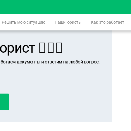
Решить мою ситуацию
Наши юристы
Как это работает
ист 👨🏻‍⚖️
аботаем документы и ответим на любой вопрос,
!