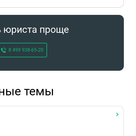
ь юриста проще
8 499 938-65-20
рные темы