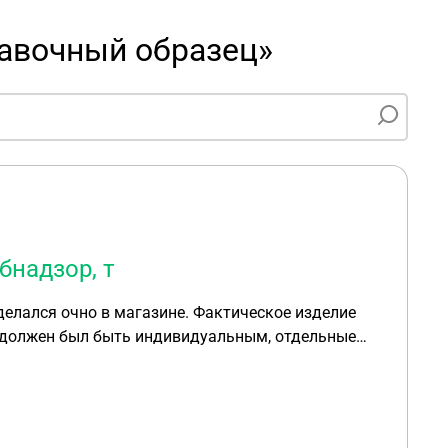
авочный образец»
бнадзор, т
 делался очно в магазине. Фактическое изделие
з должен был быть индивидуальным, отдельные
ь по нашему желанию, уже спустя неделю
 фабричные. Хотя договор уже был оформлен и 50%
том, что оно очень жесткое. Оценку будущего