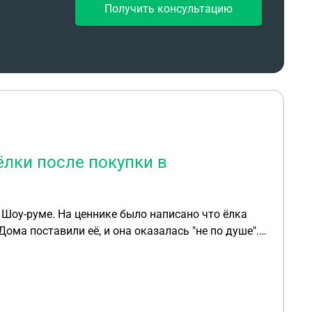
Получить консультацию
 Игнорирование на переговоры мало похоже.
лки после покупки в
 Шоу-руме. На ценнике было написано что ёлка
 отказа что ёлка выставочная. Прошёл 1 день.