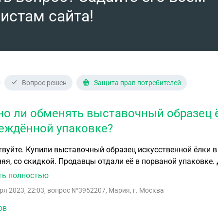
, что изначально все споры решаются путем переговоров.
истам сайта!
Вопрос решен
Защита прав потребителей
о ли обменять выставочный образец ё
еждённой упаковке?
вуйте. Купили выставочный образец искусственной ёлки в
о скидкой. Продавцы отдали её в порваной упаковке. Дома поставили её, и она оказалась "не по душе".
обменять у продавца на другую и получили отказ. Причина
ть полностью
Чек имеется. Правомерны ли действия продавца?
ря 2023, 22:03
, вопрос №3952207, Мария, г. Москва
ов