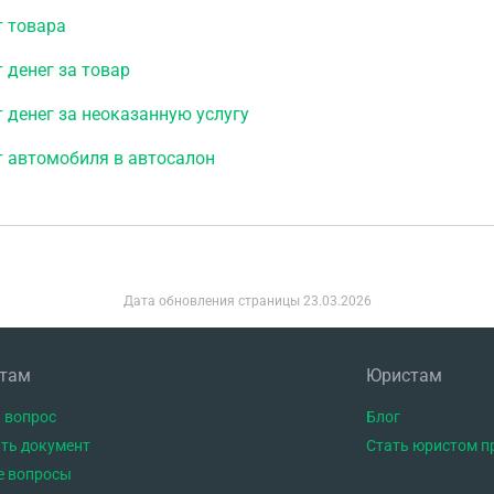
т товара
 денег за товар
 денег за неоказанную услугу
т автомобиля в автосалон
Дата обновления страницы
23.03.2026
нтам
Юристам
 вопрос
Блог
ть документ
Стать юристом п
е вопросы