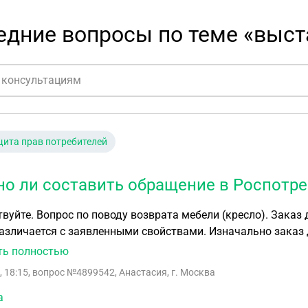
едние вопросы по теме «выст
ита прав потребителей
о ли составить обращение в Роспотре
вуйте. Вопрос по поводу возврата мебели (кресло). Заказ
различается с заявленными свойствами. Изначально зака
тры (ширина, размер подлокотников) должны были сделат
ть полностью
ли из магазина, сказав, что все параметры будут только
, 18:15
, вопрос №4899542, Анастасия, г. Москва
ы. Но это уже все детали, т.к. самая главная претензия в 
т оформления
а