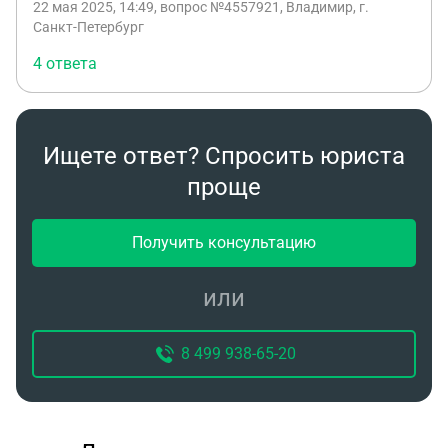
22 мая 2025, 14:49
, вопрос №4557921, Владимир, г.
20лет назад. Я одно ружье переписал ребятам на
Санкт-Петербург
сво. А одно лежит. Могут ли мне его вернуть. Из
4 ответа
за этих изменений?
Ищете ответ? Спросить юриста
проще
Получить консультацию
или
8 499 938-65-20