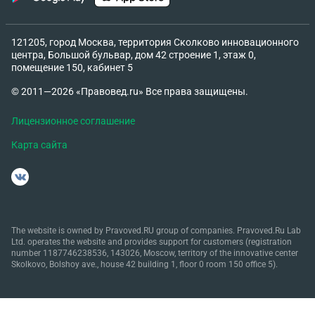
121205, город Москва, территория Сколково инновационного
центра, Большой бульвар, дом 42 строение 1, этаж 0,
помещение 150, кабинет 5
© 2011—2026 «Правовед.ru» Все права защищены.
Лицензионное соглашение
Карта сайта
The website is owned by Pravoved.RU group of companies. Pravoved.Ru Lab
Ltd. operates the website and provides support for customers (registration
number 1187746238536, 143026, Moscow, territory of the innovative center
Skolkovo, Bolshoy ave., house 42 building 1, floor 0 room 150 office 5).