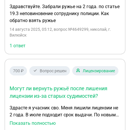
Здравствуйте. Забрали ружье на 2 года. по статье
19.3 неповиновение сотруднику полиции. Как
обратно взять ружье
14 августа 2025, 05:12
, вопрос №4649299, николай, г.
Вилюйск
1 ответ
700 ₽
Вопрос решен
Лицензирование
Могут ли вернуть ружьё после лишения
лицензии из‑за старых судимостей?
Здрасте я учасник сво. Меня лишили лицензии не
2 года. В июле подходит срок выдачи. По новым
изменениям мне сказали что я лишен пожизнено
Показать полностью
так как у меня две судимости которые были