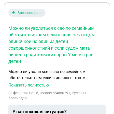
Военное право
Можно ли уволиться с сво по семейным
обстоятельствам если я являюсь отцом
одиночкой но один из детей
совершеннолетний и если судом мать
лишена родительских прав.У меня трое
детей
Можно ли уволиться с сво по семейным
обстоятельствам если я являюсь отцом
одиночкой но один из детей совершеннолетний и
Показать полностью
если судом мать лишена родительских прав.У
08 февраля, 08:15
, вопрос №4850291, Руслан, г.
меня трое детей. Заранее благодарю.
Краснодар
У вас похожая ситуация?