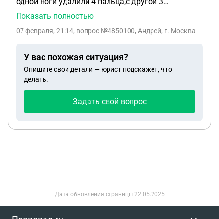
одной ноги удалили 4 пальца,с другой 3
пальца.На СВО 3 года,хотя контракт подписывал
Показать полностью
1 раз на год в23 в сентябре.Мне 53
07 февраля, 21:14
, вопрос №4850100, Андрей, г. Москва
года.Комиссуют ли меня домой? И какие
выплаты мне положены? Спасибо.
У вас похожая ситуация?
Опишите свои детали — юрист подскажет, что
делать.
Задать свой вопрос
Дата обновления страницы
22.05.2025