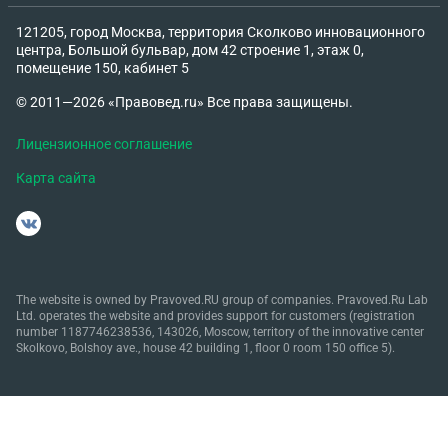
121205, город Москва, территория Сколково инновационного
центра, Большой бульвар, дом 42 строение 1, этаж 0,
помещение 150, кабинет 5
© 2011—2026 «Правовед.ru» Все права защищены.
Лицензионное соглашение
Карта сайта
The website is owned by Pravoved.RU group of companies. Pravoved.Ru Lab
Ltd. operates the website and provides support for customers (registration
number 1187746238536, 143026, Moscow, territory of the innovative center
Skolkovo, Bolshoy ave., house 42 building 1, floor 0 room 150 office 5).