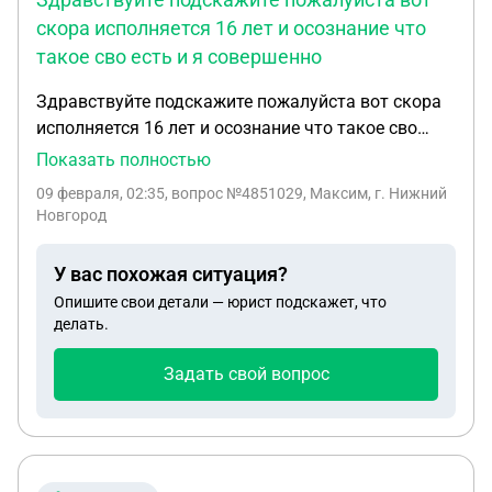
скора исполняется 16 лет и осознание что
такое сво есть и я совершенно
Здравствуйте подскажите пожалуйста вот скора
исполняется 16 лет и осознание что такое сво
есть и я совершенно в трезвым и психически
Показать полностью
здоров состояние всегда задаюсь вопросом вот
09 февраля, 02:35
, вопрос №4851029, Максим, г. Нижний
хочу пойти на сво подскажите пожалуйста много
Новгород
читаю где то пишут что в 16 можно с согласия где
то пишут что если будет не хватка бойцов и так
У вас похожая ситуация?
заберут а где то пишут что без гражданства РФ не
Опишите свои детали — юрист подскажет, что
берут так вот хотелось бы получить один ясный
делать.
ответ смогу ли я когда мне исполнится 16 лет
когда буду проходить медкомиссию сказать что
Задать свой вопрос
я хочу на сво и хочу заключить контракт возьмут
ли меня?