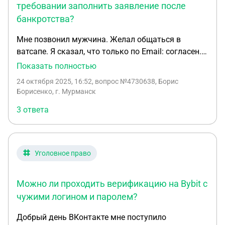
требовании заполнить заявление после
банкротства?
Мне позвонил мужчина. Желал общаться в
ватсапе. Я сказал, что только по Email: cогласен.
Прислал мне бланк заявления, но сумму не
Показать полностью
написал. На звонки телефона я не отвечаю.
24 октября 2025, 16:52
, вопрос №4730638, Борис
Научен уже мошенниками. Прошёл процедуру
Борисенко, г. Мурманск
банкротства в 2023 году.Представился Denis
3 ответа
Trifanov (trifanovdenis79@gmail.com). Меня такой
метод возврата денежных средств не устраивает.
Спасибо. Жду вашего ответа и рекомендаций.
Уголовное право
Можно ли проходить верификацию на Bybit с
чужими логином и паролем?
Добрый день ВКонтакте мне поступило