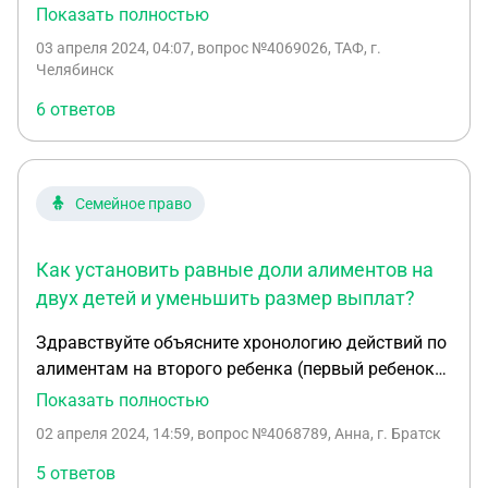
алименты, порядка 10 000 руб, помимо этого
Показать полностью
когда было необходимо дополнительно
03 апреля 2024, 04:07
, вопрос №4069026, ТАФ, г.
переводил деньги. Но гражданка решила, что
Челябинск
этого мало и она хочет в твердой сумме получать
6 ответов
20 000 (и она и ребенок здоровы инвалидности
или не трудоспособности нет). Таких денег у нас к
сожалению нет, у нас с мужем есть совместный
ребенок. На данный момент решения суда ещё
Семейное право
нет. Хочу тоже подать на алименты, скажите как и
когда лучше это делать до вынесения решения
Как установить равные доли алиментов на
или дождаться решения суда. И как решается
вопрос в похожих ситуациях? Какие варианты
двух детей и уменьшить размер выплат?
решения ситуации могут быть?
Здравствуйте объясните хронологию действий по
алиментам на второго ребенка (первый ребенок
от первого брака получает 1/4 часть от зп) Как
Показать полностью
уменьшить сумму или сделать равные доли
02 апреля 2024, 14:59
, вопрос №4068789, Анна, г. Братск
каждому ребенку ? В суде сказали первый
ребенок от первого брака будет получать 1/4 а
5 ответов