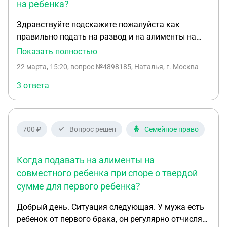
на ребенка?
Здравствуйте подскажите пожалуйста как
правильно подать на развод и на алименты на
ребенка? Ситуация такая У мужа есть ребенок от
Показать полностью
первого брака На первого ребенка суд установил
22 марта, 15:20
, вопрос №4898185, Наталья, г. Москва
1/4 от зарплаты У нас с мужем появился ребенок
,в браке я подала на алименты и присудили 1/6
3 ответа
нашему общему первому ребенку Далее ребенку
от первого брака муж уменьшил алименты до 1/6
У нас родился второй ребенок. Сейчас я хочу
700 ₽
Вопрос решен
Семейное право
подать на развод и на алименты на второго
ребенка. Все по обоюдному согласию! Как
правильно мне подать заявление на развод и на
Когда подавать на алименты на
алименты на нашего общего ребенка и в какой
совместного ребенка при споре о твердой
доле? Ребенок от первого брака 1/6 от
сумме для первого ребенка?
зп(уменьшили было 1/4) Первый наш общий
ребенок 1/6 от зп Второй общий наш ребенок
Добрый день. Ситуация следующая. У мужа есть
какая доля?
ребенок от первого брака, он регулярно отчислял