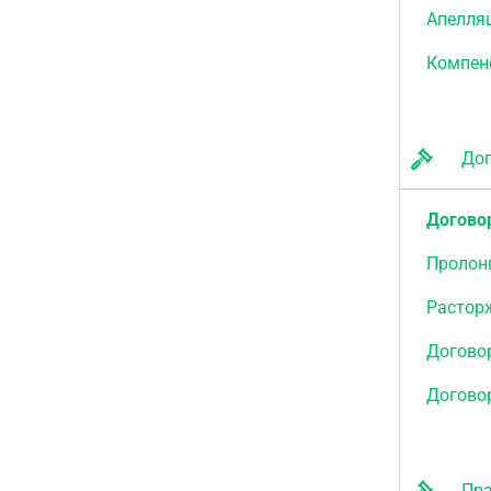
Апелля
Компен
Дого
Догово
Пролон
Растор
Договор
Догово
Прав