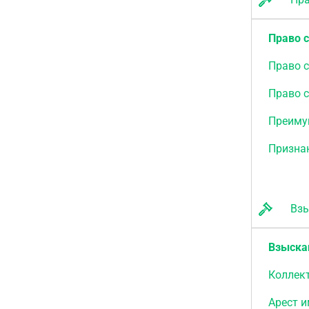
Право 
Право с
Право 
Преиму
Признан
Взыс
Взыска
Коллек
Арест 