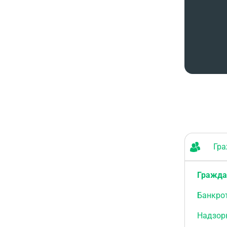
Граж
Гражда
Банкро
Надзор