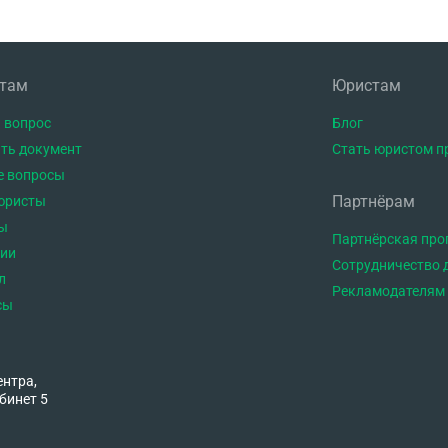
нтам
Юристам
 вопрос
Блог
ть документ
Стать юристом п
е вопросы
Партнёрам
юристы
ы
Партнёрская пр
тии
Сотрудничество 
л
Рекламодателям
сы
ентра,
бинет 5