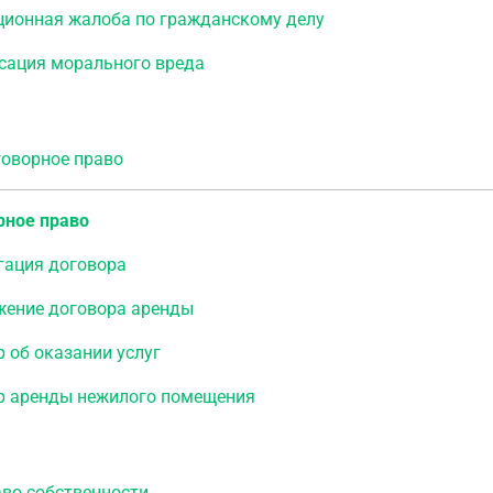
ционная жалоба по гражданскому делу
сация морального вреда
ворное право
рное право
гация договора
жение договора аренды
 об оказании услуг
р аренды нежилого помещения
о собственности