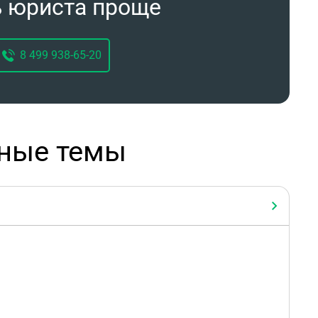
ь юриста проще
8 499 938-65-20
рные темы