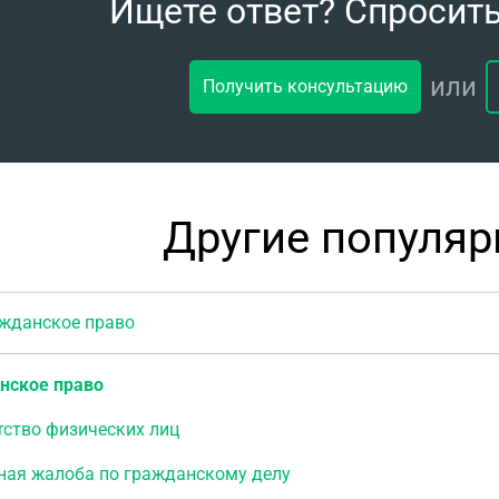
Ищете ответ? Спросит
или
Получить консультацию
Другие популя
данское право
нское право
тство физических лиц
ная жалоба по гражданскому делу