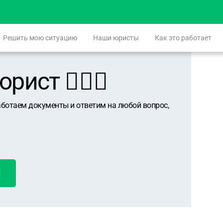
Решить мою ситуацию
Наши юристы
Как это работает
ист 👨🏻‍⚖️
аботаем документы и ответим на любой вопрос,
!