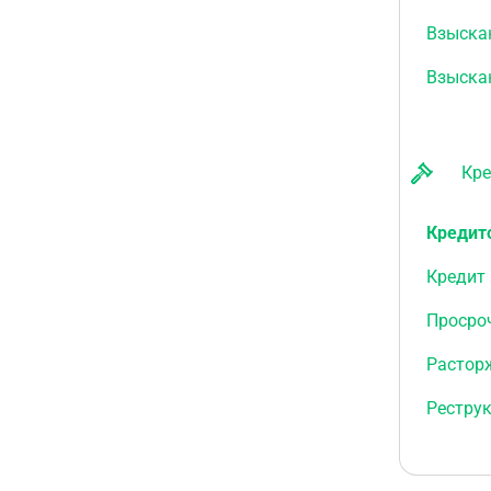
Взыска
Взыска
Кред
Кредит
Кредит 
Просро
Растор
Реструк