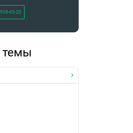
 938-65-20
 темы