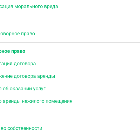
сация морального вреда
ворное право
рное право
гация договора
жение договора аренды
 об оказании услуг
р аренды нежилого помещения
о собственности