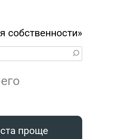
я собственности»
чего
иста проще