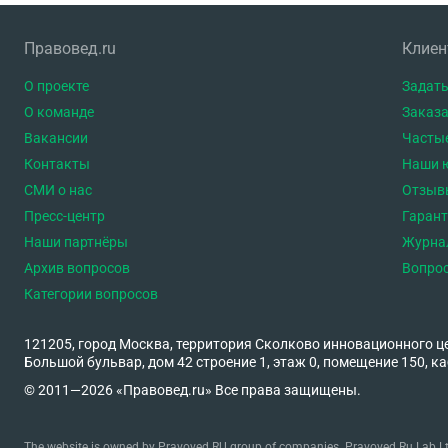
Правовед.ru
Клие
О проекте
Задать
О команде
Заказа
Вакансии
Часты
Контакты
Наши 
СМИ о нас
Отзыв
Пресс-центр
Гаран
Наши партнёры
Журна
Архив вопросов
Вопро
Категории вопросов
121205, город Москва, территория Сколково инновационного ц
Большой бульвар, дом 42 строение 1, этаж 0, помещение 150, ка
© 2011—2026 «Правовед.ru» Все права защищены.
The website is owned by Pravoved.RU group of companies. Pravoved.Ru Lab Ltd