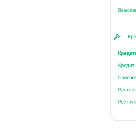
Взыска
Кред
Кредит
Кредит 
Просро
Растор
Реструк