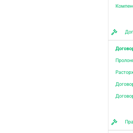
Компен
Дого
Догово
Пролон
Растор
Договор
Догово
Прав