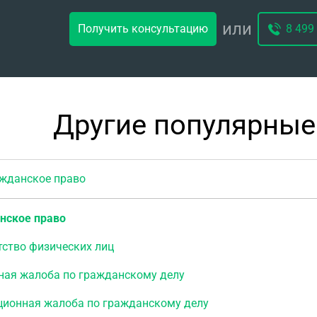
или
Получить консультацию
8 499
Другие популярные
данское право
нское право
тство физических лиц
ная жалоба по гражданскому делу
ционная жалоба по гражданскому делу