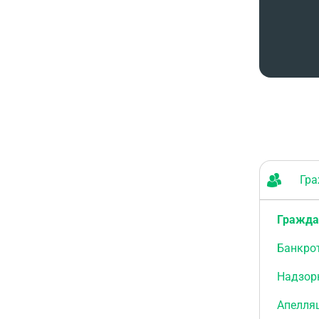
Граж
Гражда
Банкро
Надзор
Апелля