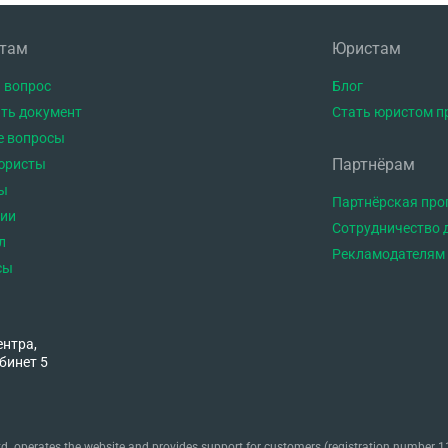
нтам
Юристам
 вопрос
Блог
ть документ
Стать юристом п
е вопросы
Партнёрам
юристы
ы
Партнёрская пр
тии
Сотрудничество 
л
Рекламодателям
сы
ентра,
бинет 5
. operates the website and provides support for customers (registration number 11