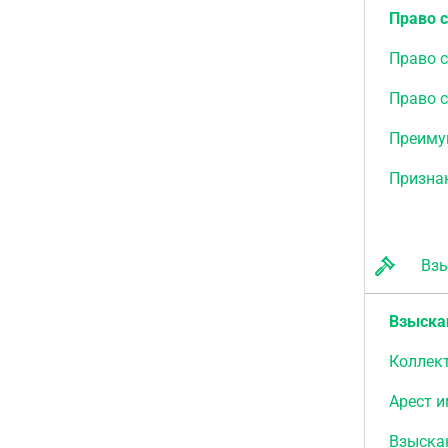
Право 
Право с
Право 
Преиму
Признан
Взыс
Взыска
Коллек
Арест 
Взыска