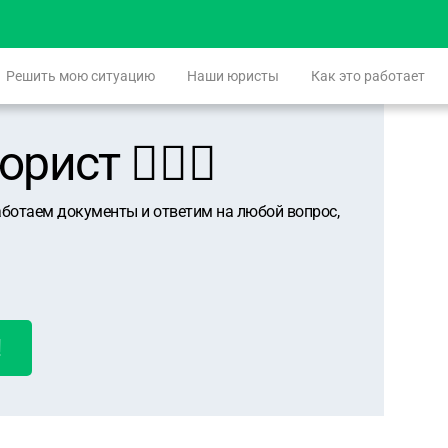
Решить мою ситуацию
Наши юристы
Как это работает
ист 👨🏻‍⚖️
аботаем документы и ответим на любой вопрос,
!