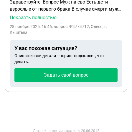
Здравствуйте! Вопрос Муж на сво Есть дети
взрослые от первого брака В случае смерти мужа
, как можно подстраховаться , у нас общий
Показать полностью
ребенок , дочь 17 лет +взрослый ребенок23 г (
28 ноября 2025, 16:46
, вопрос №4774712, Олеся, г.
удочерение в 8 летнем возрасте ) Как
Кыштым
подстраховаться
У вас похожая ситуация?
Опишите свои детали — юрист подскажет, что
делать.
Задать свой вопрос
Дата обновления страницы
20.06.2012