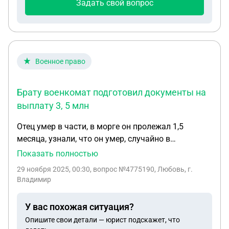
Задать свой вопрос
Военное право
Брату военкомат подготовил документы на
выплату 3, 5 млн
Отец умер в части, в морге он пролежал 1,5
месяца, узнали, что он умер, случайно в
военкомате, сообщения не было, мне 30 лет,
Показать полностью
сводному брату 18 лет, больше у отца никого нет,
29 ноября 2025, 00:30
, вопрос №4775190, Любовь, г.
пьющий он был, с детьми не общался, жил один.
Владимир
Брату военкомат подготовил документы на
выплату 3,5 млн. Мне сказали, что какие-нибудь
У вас похожая ситуация?
выплаты получить не положено, но есть выплата
Опишите свои детали — юрист подскажет, что
5 млн, как мне быть.Отправляю справку о смерти