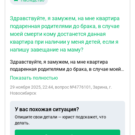
Наследство
Здравствуйте, я замужем, на мне квартира
подаренная родителями до брака, в случае
моей смерти кому достанется данная
квартира при наличии у меня детей, если я
напишу завещание на маму?
Здравствуйте, я замужем, на мне квартира
подаренная родителями до брака, в случае моей
смерти кому достанется данная квартира при
Показать полностью
наличии у меня детей, если я напишу завещание
29 ноября 2025, 22:44
, вопрос №4776101, Зарина, г.
на маму ? Спасибо за совет
Новосибирск
У вас похожая ситуация?
Опишите свои детали — юрист подскажет, что
делать.