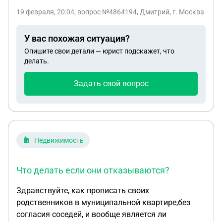
поводу выбранного участка который не отмечен
19 февраля, 20:04
, вопрос №4864194, Дмитрий, г. Москва
нигде нам сказали что эти участки нельзя
оформить потому что у администрации нету
У вас похожая ситуация?
бюджета на расформирование этих участков как
Опишите свои детали — юрист подскажет, что
это понять но хотелось бы этот участок себе
делать.
взять в аренду подскажите пожалуйста что нам
делать и как обратиться в администрацию по
Задать свой вопрос
поводу участка
Недвижимость
Что делать если они отказываются?
Здравствуйте, как прописать своих
родственников в муниципальной квартире,без
согласия соседей, и вообще является ли