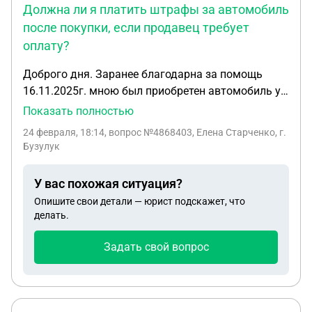
Должна ли я платить штрафы за автомобиль
делить доли между ним и мной. Это возможно?
после покупки, если продавец требует
оплату?
Доброго дня. Заранее благодарна за помощь
16.11.2025г. мною был приобретен автомобиль у
его предыдущего владельца, в г. Оренбург.
Показать полностью
Передача денежных средств, подписание
24 февраля, 18:14
, вопрос №4868403, Елена Старченко, г.
договора купли-продажи проходили в
Бузулук
присутствии моего доверенного лица. Данный
человек занимался подбором автомобиля для
У вас похожая ситуация?
меня и, в дальнейшем, ремонтом данного
Опишите свои детали — юрист подскажет, что
автомобиля. После подписания договора мой
делать.
доверенный забрал автомобиль и перегнал его в
сервис для дальнейшего ремонта. Через
Задать свой вопрос
несколько дней бывший хозяин автомобиля стал
писать мне в мессенджер и говорить о том, что на
автомобиль пришли штрафы. Машина еще не
была зарегистрирована на меня и,