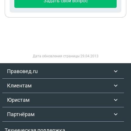
Задать свой вопрос
а так же *фио и дата рождение моей матери
будете выступать в качестве обвиняемых в
государственной измене.
Дата обновления страницы
29.04.2013
Правовед.ru
Клиентам
Юристам
Партнёрам
Техническая поддержка