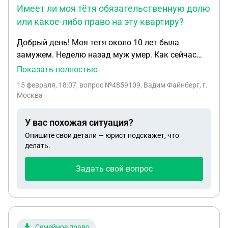
Имеет ли моя тётя обязательственную долю
или какое-либо право на эту квартиру?
Добрый день! Моя тетя около 10 лет была
замужем. Неделю назад муж умер. Как сейчас
выяснилось, муж сделал завещание на квартиру,
Показать полностью
которая была приобретена мужем до заключения
15 февраля, 18:07
, вопрос №4859109, Вадим Файнберг, г.
брака, на свою дочь от первого брака. Имеет ли
Москва
моя тётя обязательственную долю или какое-
либо право на эту квартиру? С уважением, Вадим
У вас похожая ситуация?
Опишите свои детали — юрист подскажет, что
делать.
Задать свой вопрос
Семейное право