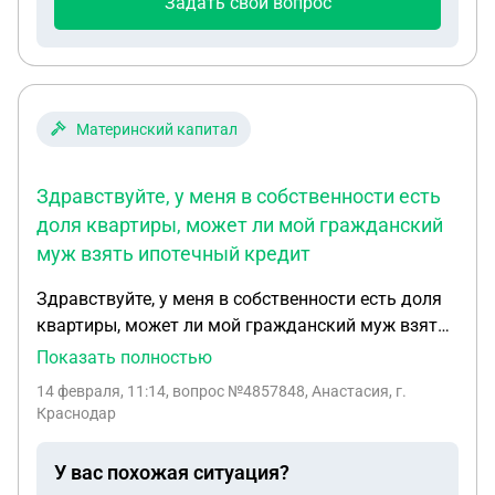
Задать свой вопрос
Материнский капитал
Здравствуйте, у меня в собственности есть
доля квартиры, может ли мой гражданский
муж взять ипотечный кредит
Здравствуйте, у меня в собственности есть доля
квартиры, может ли мой гражданский муж взять
ипотечный кредит на себя, чтобы выкупить долю
Показать полностью
у второго собственник, а а я погасить его часть
14 февраля, 11:14
, вопрос №4857848, Анастасия, г.
маткапиталом, но ребёнок на него не записан?
Краснодар
У вас похожая ситуация?