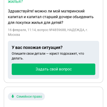
жилья?
Республике и имеющее лицензию оператора
обмена виртуальных активов (VASP), выданную
Здравствуйте! можно ли мой материнский
Службой финансового надзора КР. Предмет
капитал и капитал старшей дочери обьеденить
предполагаемого договора: Оператор принимает
для покупки жилья для детей?
от физических лиц в РФ платежи в рублях в
16 февраля, 11:14
, вопрос №4859688, НАДЕЖДА, г.
оплату услуг Поставщика по обмену виртуальных
Москва
активов; полученные средства перечисляются
Поставщику на его рублёвый счёт в
У вас похожая ситуация?
уполномоченном банке РФ; Поставщик
Опишите свои детали — юрист подскажет, что
самостоятельно исполняет обязательства перед
делать.
плательщиками.
Задать свой вопрос
Семейное право