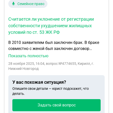
Семейное право
Считается ли уклонение от регистрации
собственности ухудшением жилищных
условий по ст. 53 ЖК РФ
В 2010 заявителем был заключен брак. В браке
совместно с женой был заключен договор
долевого участия о финансировании
Показать полностью
строительства жилого помещения в строящемся
28 ноября 2025, 16:04
, вопрос №4774655, Кирилл, г.
многоквартирном доме (по ½ доли каждым). По
Нижний Новгород
договору произведена полная оплата. В 2011 году
дом введен в эксплуатацию, участниками
У вас похожая ситуация?
подписан акт прима-передачи квартиры. Вместе с
Опишите свои детали — юрист подскажет, что
тем, участники в Росреестр не обращались и
делать.
право собственности не регистрировали. В 2012
году брак был расторгнут. Раздел имущества не
Задать свой вопрос
производился по причине его отсутствия. В 2013