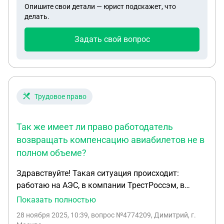
Опишите свои детали — юрист подскажет, что
дают справки по рождению и смене фамилии при
делать.
усыновлении. Где я могу получить данные
справки? Стоит ли мне обращаться в органы
Задать свой вопрос
загса? имею ли я право на получение таких
сведений?
Трудовое право
Так же имеет ли право работодатель
возвращать компенсацию авиабилетов не в
полном объеме?
Здравствуйте! Такая ситуация происходит:
работаю на АЭС, в компании ТрестРоссэм, в
арабской республике Египет (АРЕ филиал)
Показать полностью
Работаем по графику 4.5/1.5 месяца, не вахта!
28 ноября 2025, 10:39
, вопрос №4774209, Димитрий, г.
Официально трудоустроен в данный филиал.