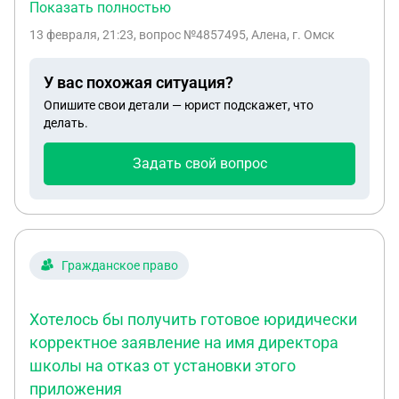
мне не плотил вообще потом денег на
Показать полностью
детеи...судья сказал не будет повторно
13 февраля, 21:23
, вопрос №4857495, Алена, г. Омск
расматривать так как я подавала уже на
алименты что нужно написать в фсс что бы мне
У вас похожая ситуация?
возобнлвиои дел
Опишите свои детали — юрист подскажет, что
делать.
Задать свой вопрос
Гражданское право
Хотелось бы получить готовое юридически
корректное заявление на имя директора
школы на отказ от установки этого
приложения