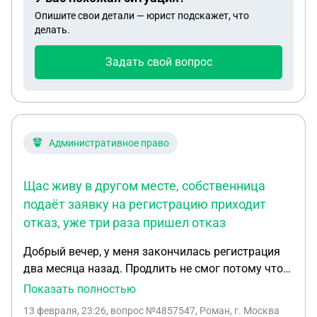
является ли он близким родственником и может
Опишите свои детали — юрист подскажет, что
ли судимость послужить отказом для
делать.
поступления?
Задать свой вопрос
Административное право
Щас живу в другом месте, собственница
подаёт заявку на регистрацию приходит
отказ, уже три раза пришел отказ
Добрый вечер, у меня закончилась регистрация
два месяца назад. Продлить не смог потому что
переехал с того места. Щас живу в другом месте,
Показать полностью
собственница подаёт заявку на регистрацию
13 февраля, 23:26
, вопрос №4857547, Роман, г. Москва