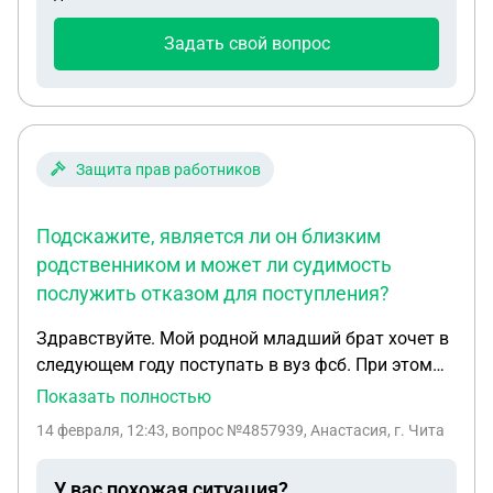
Задать свой вопрос
Защита прав работников
Подскажите, является ли он близким
родственником и может ли судимость
послужить отказом для поступления?
Здравствуйте. Мой родной младший брат хочет в
следующем году поступать в вуз фсб. При этом
мой гражданский супруг (брак не
Показать полностью
зарегистрирован) имеет погашенную судимость.
14 февраля, 12:43
, вопрос №4857939, Анастасия, г. Чита
Так же есть общий ребенок, у которого он указан
в свидетельстве об рождении. Подскажите,
У вас похожая ситуация?