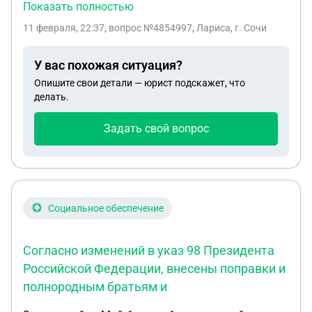
лицо и выбить зубы. Написала заявление в
Показать полностью
полицию, зарегистрировала. Дознаватель
11 февраля, 22:37
, вопрос №4854997, Лариса, г. Сочи
сказала что по данному заявлению будет
проводить проверку участковый. Соседи и
У вас похожая ситуация?
знакомые говорят что это "дохлый" номер. Никто
Опишите свои детали — юрист подскажет, что
не станет связываться с депутатом. Када я могу
делать.
ещё обратиться и на какие статьи закона могу
сослаться?
Задать свой вопрос
Социальное обеспечение
Согласно изменений в указ 98 Президента
Российской Федерации, внесены поправки и
полнородным братьям и