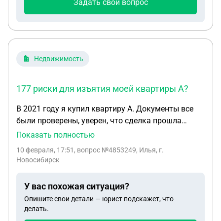
Задать свой вопрос
делать?
Недвижимость
177 риски для изъятия моей квартиры А?
В 2021 году я купил квартиру А. Документы все
были проверены, уверен, что сделка прошла
юридически чисто. Мой продавец на вырученные
Показать полностью
деньги в тот же день по альтернативной сделке
10 февраля, 17:51
, вопрос №4853249, Илья, г.
купил квартиру Б (больше по площади и с
Новосибирск
приминением ипотечных средств) у граждан,
постоянно проживающих заграницей. Договора
У вас похожая ситуация?
юридически между собой не связаны, но связаны
Опишите свои детали — юрист подскажет, что
способом оплаты (аккредитив). Прошло около 5
делать.
лет. В случае, если продавцы квартиры Б