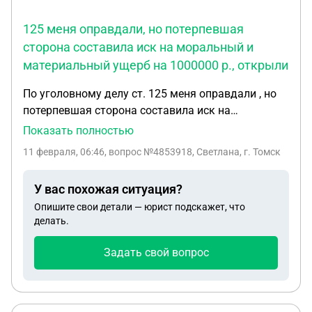
125 меня оправдали, но потерпевшая
сторона составила иск на моральный и
материальный ущерб на 1000000 р., открыли
По уголовному делу ст. 125 меня оправдали , но
потерпевшая сторона составила иск на
моральный и материальный ущерб на 1000000 р.,
Показать полностью
открыли гражданское дело, тот же адвокат
11 февраля, 06:46
, вопрос №4853918, Светлана, г. Томск
настоял на доверенности в суде, я на него
сделала доверенность, а теперь сомневаюсь ни
У вас похожая ситуация?
может ли эта доверенность сыграть злую шутку
Опишите свои детали — юрист подскажет, что
делать.
Задать свой вопрос