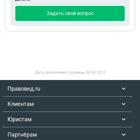
проблемы со здоровьем при беременности,в
случае госпитализации вынуждена буду
Задать свой вопрос
отказаться так как ребёнка старшего (3г) не с
кем оставить.
Дата обновления страницы
04.04.2012
Правовед.ru
Клиентам
Юристам
Партнёрам