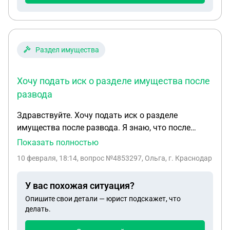
квартиру.. я прописан в администрации в
квартире номер 4, а в росреестре она номер 1…
Раздел имущества
Хочу подать иск о разделе имущества после
развода
Здравствуйте. Хочу подать иск о разделе
имущества после развода. Я знаю, что после
развода можно подать иск в течении 3 лет.
Показать полностью
Отношения прекращены почти 4 года. Но сам
10 февраля, 18:14
, вопрос №4853297, Ольга, г. Краснодар
развод состоялся чуть более года назад. Можно
ли подать иск? И второй вопрос. Подать хочу на
У вас похожая ситуация?
машину, которую муж продал после развода, то
Опишите свои детали — юрист подскажет, что
есть на компенсацию суммы от продажи, к
делать.
сожалению не помню точно гос номер и дату
выпуска, это необходимо указывать в иске. Что