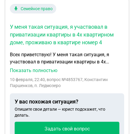
Семейное право
У меня такая ситуация, я участвовал в
приватизации квартиры в 4х квартирном
доме, проживаю в квартире номер 4
Всех приветствую! У меня такая ситуация, я
участвовал в приватизации квартиры в 4х
квартирном доме, проживаю в квартире номер 4,
Показать полностью
когда пришли документы увидел что нарисовали
10 февраля, 22:40
, вопрос №4853767, Константин
в тех паспорте не мою квартиру, а квартиру номер
Паршенков, п. Ледмозеро
1, и как оказалась и приватизировали ее на меня,
хотя там прописан человек и живёт, потом
У вас похожая ситуация?
выяснилось что в администрации поселения и в
Опишите свои детали — юрист подскажет, что
росреестре расходится нумерация квартир, у
делать.
одних слева на право 1234, у других наоборот
4321, как мне теперь быть, и как правильно
Задать свой вопрос
составить исковое заявление, чтоб мне поменяли