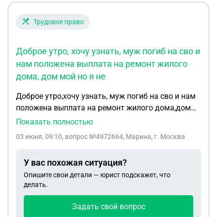
Трудовое право
Доброе утро, хочу узнать, муж погиб на сво и
нам положена выплата на ремонт жилого
дома, дом мой но я не
Доброе утро,хочу узнать, муж погиб на сво и нам
положена выплата на ремонт жилого дома,дом
мой но я не вступила в наследство,могу ли я
Показать полностью
оформить эту выплату,в доме прописаны я и мои
03 июня, 09:10
, вопрос №4972664, Марина, г. Москва
дети от погибшего мужа,мы тут живем всю жизнь
У вас похожая ситуация?
Опишите свои детали — юрист подскажет, что
делать.
Задать свой вопрос