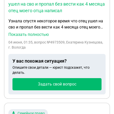
ушел на сво и пропал без вести как 4 месяца
отец моего отца написал
Узнала спустя некоторое время что отец ушел на
сво и пропал без вести как 4 месяца отец моего
отца написал доверенность на тетю и она
Показать полностью
занимается поиском моего отца но ток не давно
04 июня, 01:35
, вопрос №4973509, Екатерина Кузнецова,
попросила мое свидетельства о рождении и
г. Вологда
установление отцовства но может быть что она
попросила для галочки могу ли я принести свои
У вас похожая ситуация?
документы по месту жительства
Опишите свои детали — юрист подскажет, что
делать.
Задать свой вопрос
Семейное право