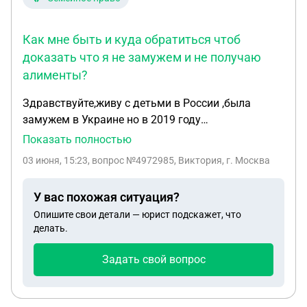
Как мне быть и куда обратиться чтоб
доказать что я не замужем и не получаю
алименты?
Здравствуйте,живу с детьми в России ,была
замужем в Украине но в 2019 году
розвезалась,муж гражданин Украины,с ним не
Показать полностью
общаюсь 4 года,получала детское пособие,но в
03 июня, 15:23
, вопрос №4972985, Виктория, г. Москва
этом году отменили из-за того что нет сведений о
расторжении брака,есть бумага с суда о
У вас похожая ситуация?
расторжении брака,но она не вступила в силу (это
Опишите свои детали — юрист подскажет, что
все что смогла вывезти при эвакуации в 22
делать.
году.Как мне быть и куда обратиться чтоб
доказать что я не замужем и не получаю
Задать свой вопрос
алименты?Заранее спасибо