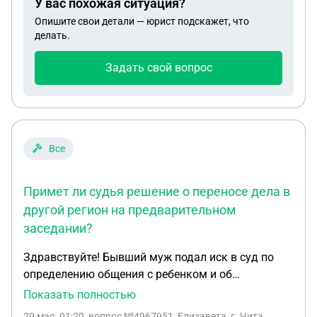
У вас похожая ситуация?
Опишите свои детали — юрист подскажет, что
делать.
Задать свой вопрос
Все
Примет ли судья решение о переносе дела в
другой регион на предварительном
заседании?
Здравствуйте! Бывший муж подал иск в суд по
определению общения с ребенком и об
аннулировании алиментов по месту моей
Показать полностью
прописки. Назначили предварительное судебное
29 мая, 01:20
, вопрос №4967951, Елизавета, г. Чита