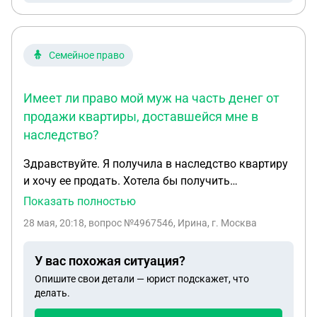
Семейное право
Имеет ли право мой муж на часть денег от
продажи квартиры, доставшейся мне в
наследство?
Здравствуйте. Я получила в наследство квартиру
и хочу ее продать. Хотела бы получить
консультацию и уточнить у Вас несколько
Показать полностью
вопросов. 1. Если я куплю новую квартиру, и
28 мая, 20:18
, вопрос №4967546, Ирина, г. Москва
оформлю ее пополам с совершеннолетней
дочерью (то есть 2 собственника, я и дочь),
У вас похожая ситуация?
может ли мой муж (отец дочери) претендовать на
Опишите свои детали — юрист подскажет, что
мою долю в квартире в какой-либо ситуации? 2.
делать.
Может ли мой муж претендовать на долю в новой
квартире, если она будет целиком оформлена на