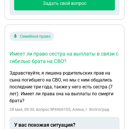
Задать свой вопрос
дочь (но куплена на деньги от продажи моего
наследства)? 3. Имеет ли право мой муж на часть
денег от продажи квартиры, доставшейся мне в
наследство?
Семейное право
Имеет ли право сестра на выплаты в связи с
гибелью брата на СВО?
Здравствуйте, я лишена родительских прав на
сына погибшего на СВО, но мы с ним общались
последние три года, также у него есть сестра (7
лет). Имеет ли права она на выплаты по смерти
брата?
28 мая, 09:30
, вопрос №4966103, Алена, г. Волгоград
У вас похожая ситуация?