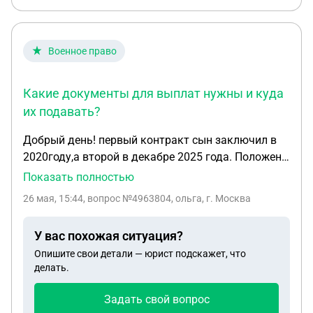
Военное право
Какие документы для выплат нужны и куда
их подавать?
Добрый день! первый контракт сын заключил в
2020году,а второй в декабре 2025 года. Положены
ли выплаты при заключении второго контракта,
Показать полностью
так как при заключении первого выплат никаких
26 мая, 15:44
, вопрос №4963804, ольга, г. Москва
не было. Какие документы для выплат нужны и
куда их подавать?
У вас похожая ситуация?
Опишите свои детали — юрист подскажет, что
делать.
Задать свой вопрос