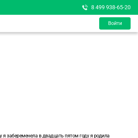
8 499 938-65-20
Войти
у я забеременела в двадцать пятом году я родила