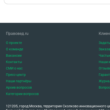
Правовед.ru
Клие
О проекте
Задать
О команде
Заказа
Вакансии
Часты
Контакты
Наши 
СМИ о нас
Отзыв
Пресс-центр
Гаран
Наши партнёры
Журна
Архив вопросов
Вопро
Категории вопросов
121205, город Москва, территория Сколково инновационного ц