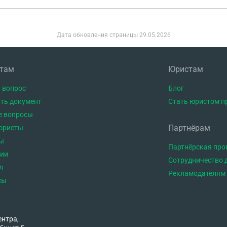
Дата обновления страницы
29.05.2026
нтам
Юристам
 вопрос
Блог
ть документ
Стать юристом п
е вопросы
Партнёрам
юристы
ы
Партнёрская пр
тии
Сотрудничество 
л
Рекламодателям
сы
ентра,