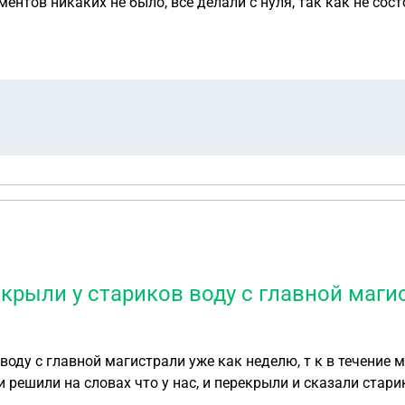
ентов никаких не было, всё делали с нуля, так как не сост
 с соседской квартирой такая же история. Там нет собствен
а не развалилась мы с матерью пускали туда разных жильц
ой застройкой и я смогла оформить землю. Юрист советуе
 Я сомневаюсь. Ведь фактически мы там не жили, в ней м
 квартиру таким способом в судебном порядке?
крыли у стариков воду с главной магис
воду с главной магистрали уже как неделю, т к в течение 
, и решили на словах что у нас, и перекрыли и сказали стар