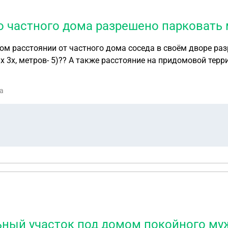
о частного дома разрешено парковать
аком расстоянии от частного дома соседа в своём дворе р
 3х, метров- 5)?? А также расстояние на придомовой терр
одске были старые (50х и 60х годов???
а
ьный участок под домом покойного му