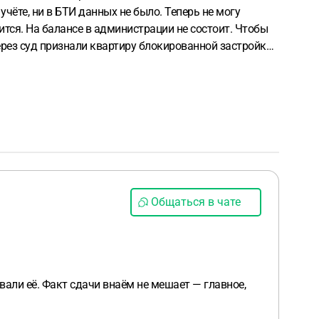
учёте, ни в БТИ данных не было. Теперь не могу
лится. На балансе в администрации не состоит. Чтобы
ерез суд признали квартиру блокированной застройкой
блем оформить землю. Я сомневаюсь. Ведь фактически
 квартиру таким способом в судебном порядке?
Общаться в чате
вали её. Факт сдачи внаём не мешает — главное,