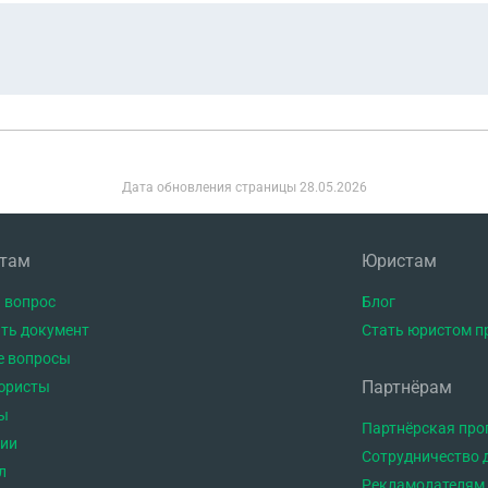
Дата обновления страницы
28.05.2026
нтам
Юристам
 вопрос
Блог
ть документ
Стать юристом п
е вопросы
Партнёрам
юристы
ы
Партнёрская пр
тии
Сотрудничество 
л
Рекламодателям