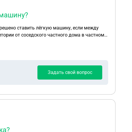
 машину?
азрешено ставить лёгкую машину, если между
итории от соседского частного дома в частном
Задать свой вопрос
жа?