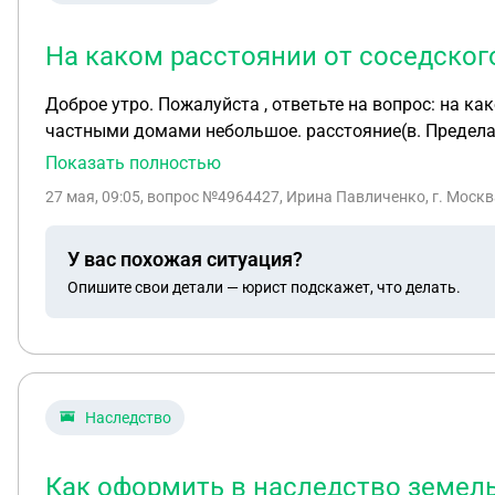
На каком расстоянии от соседског
Доброе утро. Пожалуйста , ответьте на вопрос: на к
частными домами небольшое. расстояние(в. Пределах
секторе. Тем более постройки частных домов в Богор
Показать полностью
27 мая, 09:05
, вопрос №4964427, Ирина Павличенко, г. Москв
У вас похожая ситуация?
Опишите свои детали — юрист подскажет, что делать.
Наследство
Как оформить в наследство земел