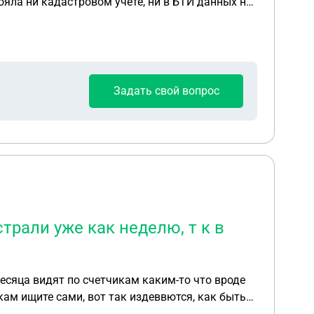
ояла ни кадастровом учёте, ни в БТИ данных не
ника и она так же нигде не числится. На
ов и сейчас там живут. Я пошла к юристу,
т оформить ту квартиру по приобретательной
ного лет проживали разные люди, мы просто
Задать свой вопрос
трали уже как неделю, т к в
месяца видят по счетчикам каким-то что вроде
икам ищите сами, вот так издеввются, как быть?