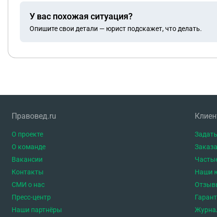
У вас похожая ситуация?
Опишите свои детали — юрист подскажет, что делать.
Правовед.ru
Клие
О проекте
Задать
О команде
Заказа
Вакансии
Часты
Контакты
Наши 
СМИ о нас
Отзыв
Пресс-центр
Гаран
Наши партнёры
Журна