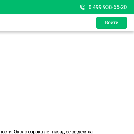
8 499 938-65-20
Войти
ости. Около сорока лет назад её выделяла