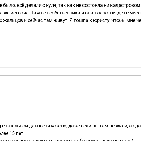
было, всё делали с нуля, так как не состояла ни кадастровом 
я же история. Там нет собственника и она так же нигде не чис
 жильцов и сейчас там живут. Я пошла к юристу, чтобы мне ч
вартиру по приобретательной давности, чтобы потом без про
мы просто следили за ней. Возможно в нашем случае оформить
ретательной давности можно, даже если вы там не жили, а сда
лее 15 лет.
готовку иска, пишите в личный чат (консультация платная).