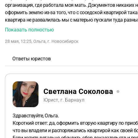
организация, где работала моя мать. Документов никаких не 
оформить землю из-за того, что с соседской квартирой така
квартира не развалилась мы с матерью пускали туда разных
и я смогла оформить землю. Юрист советует оформить ту к
Показать полностью
мы там не жили, в ней много лет проживали разные люди, 
28 мая, 12:25
,
Ольга
,
г. Новосибирск
Ответы юристов
Светлана Соколова
Юрист, г. Барнаул
Здравствуйте, Ольга.
Короткий ответ: да, оформить вторую квартиру по приоб
что вы владели и распоряжались квартирой как своей бо
Если хотите детально обсудить сбор доказательств и под