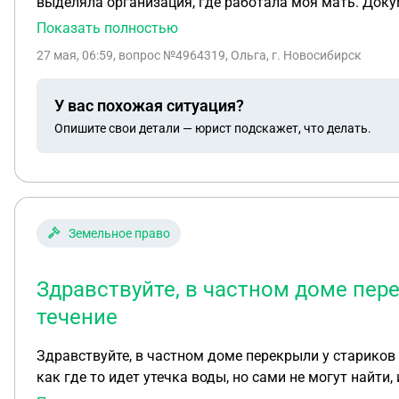
выделяла организация, где работала моя мать. Докум
было. Теперь не могу оформить землю из-за того, что
Показать полностью
балансе в администрации не состоит. Чтобы квартир
27 мая, 06:59
, вопрос №4964319, Ольга, г. Новосибирск
чтобы мне через суд признали квартиру блокированн
давности, чтобы потом без проблем оформить землю.
У вас похожая ситуация?
следили за ней. Возможно в нашем случае оформить
Опишите свои детали — юрист подскажет, что делать.
Земельное право
Здравствуйте, в частном доме пере
течение
Здравствуйте, в частном доме перекрыли у стариков 
как где то идет утечка воды, но сами не могут найти
Спасибо.