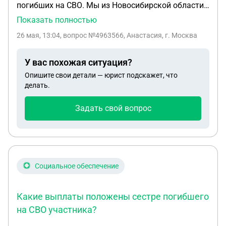
погибших на СВО. Мы из Новосибирской области.
У нас брат почти 2 года назад погиб на СВО. У
Показать полностью
него нет родителей, жены и детей. Но есть три
26 мая, 13:04
, вопрос №4963566, Анастасия, г. Москва
сестры по маме. Отцы разные. В военкомате
говорят что нам нечего не положено. Хотела
У вас похожая ситуация?
уточнить какие выплаты положены сестрам если
Опишите свои детали — юрист подскажет, что
у него больше нет родственников.
делать.
Задать свой вопрос
Социальное обеспечение
Какие выплаты положены сестре погибшего
на СВО участника?