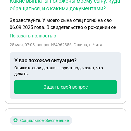
Какие выплаты положены моему сыну, куда
обращаться, и с какими документами?
Здравствуйте. У моего сына отец погиб на сво
06.09.2025 года. В свидетельство о рождении он
не был вписан как отец,через суд я получила
Показать полностью
решение,которое вступило в законную силу
25 мая, 07:08
, вопрос №4962356, Галина, г. Чита
19.05.2026 года. 25.05.2026 года отец был вписал
в свидетельство о рождении сына. Какие
У вас похожая ситуация?
выплаты положены моему сыну,куда
Опишите свои детали — юрист подскажет, что
обращаться,и с какими документами? Выплаты
делать.
которые положены семье погибшего были
приостановлены до вступления суда в законную
Задать свой вопрос
силу
Социальное обеспечение