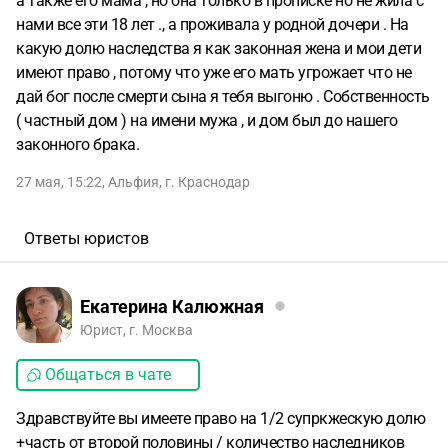
а также его мама , но она только в прописке но не жила с
нами все эти 18 лет ., а проживала у родной дочери . На
какую долю наследства я как законная жена и мои дети
имеют право , потому что уже его мать угрожает что не
дай бог после смерти сына я тебя выгоню . Собственность
( частный дом ) на имени мужа , и дом был до нашего
законного брака.
27 мая, 15:22
,
Альфия
,
г. Краснодар
Ответы юристов
Екатерина Калюжная
Юрист, г. Москва
Общаться в чате
Здравствуйте вы имеете право на 1/2 супркжескую долю
+часть от второй половины / количество наследников