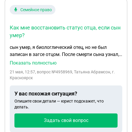
Семейное право
Как мне восстановить статус отца, если сын
умер?
сын умер, я биологлический отец, но не был
записан в загсе отцом. После смерти сына узнал,
что его мать после смерти отчима, для получения
Показать полностью
денег по потере кормильца, оформила его через
21 мая, 12:57
, вопрос №4958969, Татьяна Абрамсон, г.
суд как отца, подав заявление об установлении
Красноярск
факта признания отцовства. Видимо суд ДНК не
сделал и принял решение. Как мне восстановить
У вас похожая ситуация?
статус отца, если сын умер? При жизни сына мы
Опишите свои детали — юрист подскажет, что
часто общались, он дил у меня часто и с родней
делать.
моей тоже дружил. Я помогал ему с учебой.
Задать свой вопрос