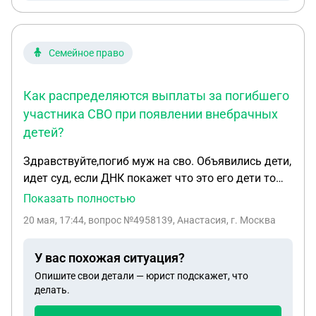
Семейное право
Как распределяются выплаты за погибшего
участника СВО при появлении внебрачных
детей?
Здравствуйте,погиб муж на сво. Объявились дети,
идет суд, если ДНК покажет что это его дети то
как выплаты будут делить если их уже получила
Показать полностью
законная жена, и по факту их на свитах уже нет,
20 мая, 17:44
, вопрос №4958139, Анастасия, г. Москва
что в таком случае будут делать?
У вас похожая ситуация?
Опишите свои детали — юрист подскажет, что
делать.