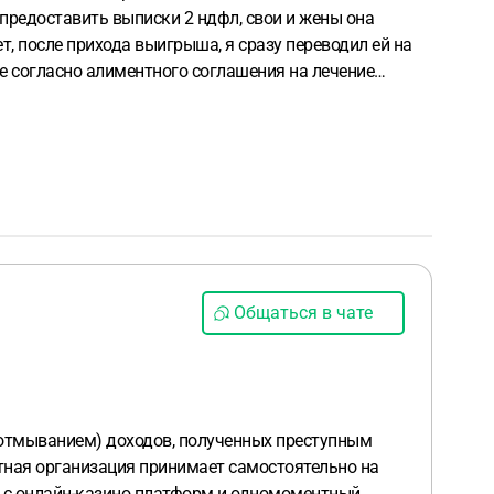
предоставить выписки 2 ндфл, свои и жены она
т, после прихода выигрыша, я сразу переводил ей на
ене согласно алиментного соглашения на лечение
И ДБО заблокированы на основании ч.9 ст.9 161-ФЗ.
 смысле проводимых операций.
Согласно пункту 3.7,
обслуживания физических лиц (АО Банк Инго): Банк
 вплоть
до изъятия Карты, для уменьшения риска
 Карты или выявлении Банком попыток проведения
мысле проводимых операций по вашему(-им) счету(-
документы, расширенные выписки по счетам,
 по счетам в сторонних кредитных организациях и
ой организацией (с указанием наименования и ИНН
Общаться в чате
ае отсутствия указанных реквизитов в выписке, в
ходили деньги с ломбардов сдавал золото под залог
и прихода письма и сумма и поздравление с
а счёт осталось 13000 помогите с составлением
(отмыванием) доходов, полученных преступным
тная организация принимает самостоятельно на
в с онлайн-казино платформ и одномоментный