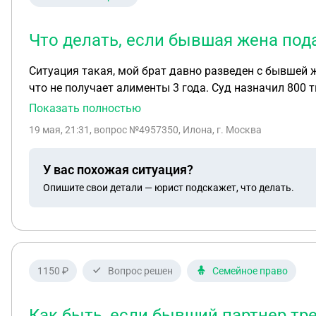
Что делать, если бывшая жена пода
Ситуация такая, мой брат давно разведен с бывшей 
что не получает алименты 3 года. Суд назначил 800 
Весь абсурд в том, что мой брат не имеет определённ
Показать полностью
друзья. Никогда не помечали как "алименты ". Мног
19 мая, 21:31
, вопрос №4957350, Илона, г. Москва
большую сумму. С ребёнком он регулярно видеться, 
забирать заявление она не
У вас похожая ситуация?
Опишите свои детали — юрист подскажет, что делать.
1150 ₽
Вопрос решен
Семейное право
Как быть, если бывший партнер тре