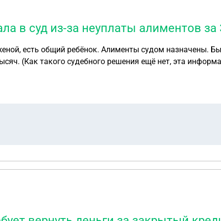
ла в суд из-за неуплаты алиментов за 
женой, есть общий ребёнок. Алименты судом назначены. Бы
тысяч. (Как такого судебного решения ещё нет, эта инфор
ого места работы. За 3 года перечислял алименты с разных
ие карты уже заблокированы. Алименты были нерегулярные, 
дарит подарки, он бывшей всё мало. Она объяснила свою п
 будет. Что делать в этой ситуации? Брат живёт в другом городе и к приставам п
бует вернуть деньги за закрытый кред