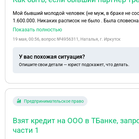
Мой бывший молодой человек (не муж, в браке не сос
1.600.000. Никаких расписок не было . Была словесн
того, что молодой человек злоупотреблял алкоголем
Показать полностью
назад), я с ним отношения прекратила . Мы договори
19 мая, 00:56
, вопрос №4956311, Наталья, г. Иркутск
время , бывший молодой человек говорит , что я ему
Как мне быть в этой ситуации? Также он снял хостел р
У вас похожая ситуация?
пишет гадости моей семье . Мне очень за себя страшн
Опишите свои детали — юрист подскажет, что делать.
привычки. Также он мне говорит , что сделает все , чтобы я пошла по каким -то выдуманным статьям , якобы я дистанционно завладела доступом к его
телефону , его госуслугам и банковским картам, что 
Предпринимательское право
Взят кредит на ООО в ТБанке, запр
части 1