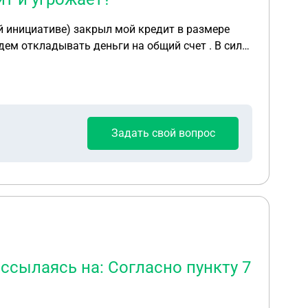
ой инициативе) закрыл мой кредит в размере
удем откладывать деньги на общий счет . В силу
 статье 228, которая погашена более 10 лет
рждение этой договоренности в смс. Проходит
 Нотариально долг поддержать отказывается.
того , что я ему отдаю долг . Запугивает меня ,
пособен человек , учитывая его пагубные
Задать свой вопрос
 ссылаясь на: Согласно пункту 7