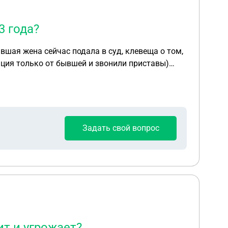
3 года?
вшая жена сейчас подала в суд, клевеща о том,
мация только от бывшей и звонили приставы)
 карт, пару раз переводила я, возможно, даже
но он мог сразу за 2 месяца отправить
озицию тем, что выплаты нерегулярные, и
рийти не может.
Задать свой вопрос
ит и угрожает?