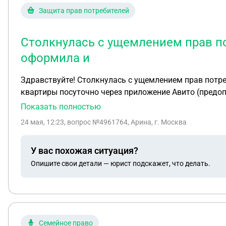
Защита прав потребителей
Столкнулась с ущемлением прав по
оформила и
Здравствуйте! Столкнулась с ущемлением прав потре
квартиры посуточно через приложение Авито (предоп
карточке жилья не было указано никаких условий об
Показать полностью
связывался и никаких правил не присылал. За 4 часа 
24 мая, 12:23
, вопрос №4961764, Арина, г. Москва
сообщение, арендодатель прислал мне в личные соо
мусор и привести квартиру в первозданный вид, приг
У вас похожая ситуация?
получала. Налицо одностороннее изменение условий
Опишите свои детали — юрист подскажет, что делать.
вынужденную отмену по вине хозяина и вернуть пред
первые 6 часов после бронирования и всё разузнать»,
заезда по моей инициативе. Самостоятельно отменят
поддержка Авито, перекладывая на меня обязанност
и сам не выходил на связь?Какие статьи Закона о з
Семейное право
агрегатором?Имею ли я железное право на полный в