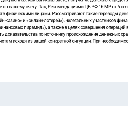
е по вашему счету. Так, Рекомендациями ЦБ РФ 16-МР от 6 се
ств физическими лицами. Рассматривают такие переводы ден
йн-казино» и «онлайн-лотерей»), нелегальных участников финан
финансовых пирамид»), а также в целях совершения операций 
ить доказательства по источнику происхождения денежных сре
етам исходя из вашей конкретной ситуации. При необходимос