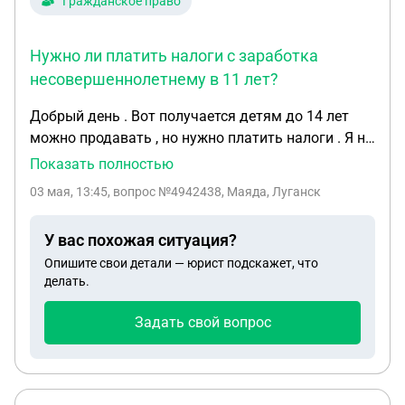
Гражданское право
Нужно ли платить налоги с заработка
несовершеннолетнему в 11 лет?
Добрый день . Вот получается детям до 14 лет
можно продавать , но нужно платить налоги . Я не
знаю про все эти налоги так как мне 11 лет . Если
Показать полностью
я допустим заработаю в месяц тысяч 10000 или
03 мая, 13:45
, вопрос №4942438, Маяда, Луганск
18000. То сколько нужно будет отдать для
налогов . Просто я очень хочу накопить . И я
У вас похожая ситуация?
надеюсь там не 5 тыс. Отдавать надо Можете
Опишите свои детали — юрист подскажет, что
сказать сколько нужно отдавать для налогов
делать.
примерно
Задать свой вопрос