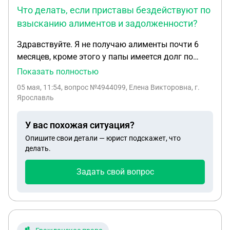
Что делать, если приставы бездействуют по
взысканию алиментов и задолженности?
Здравствуйте. Я не получаю алименты почти 6
месяцев, кроме этого у папы имеется долг по
алиментам. Приставы бездействуют, до сих пор с
Показать полностью
ноября 2025 года не перечитали задолженность,
05 мая, 11:54
, вопрос №4944099, Елена Викторовна, г.
не наложили административный штраф. В общем
Ярославль
не привлекают и не шевелятся
У вас похожая ситуация?
Опишите свои детали — юрист подскажет, что
делать.
Задать свой вопрос