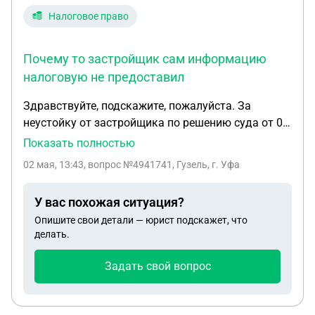
Налоговое право
Почему то застройщик сам информацию
налоговую не предоставил
Здравствуйте, подскажите, пожалуйста. За
неустойку от застройщика по решению суда от 03
декабря 2024 г получила компенсацию. В 2025
Показать полностью
году декларацию на доходы не подавала, т.к. не
02 мая, 13:43
, вопрос №4941741, Гузель, г. Уфа
знала, после этого в личном кабинете тоже не
было информации о необходимости уплаты
У вас похожая ситуация?
налога на доход. В 2026 г. самостоятельно подала
Опишите свои детали — юрист подскажет, что
декларацию на доход за 2024 г., но все еще на
делать.
проверке. Пени, штрафы за этот период будет, за
весь год? Почему то застройщик сам
Задать свой вопрос
информацию налоговую не предоставил.