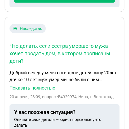
Наследство
Что делать, если сестра умершего мужа
хочет продать дом, в котором прописаны
дети?
Добрый вечер у меня есть двое детей сыну 20лет
дочке 10 лет муж умер мы не были с ним
расписаны дети на его фамилии остался дом
Показать полностью
хозяен был свёкор он умер и появилась дочь его
20 апреля, 23:09
, вопрос №4929974, Нина, г. Волгоград
которую не кто не когда не видел и вступила в
наслествия на половину дома половина свекрове
У вас похожая ситуация?
свекровь умерла и начили вступать в наследство
Опишите свои детали — юрист подскажет, что
муж мой и его сестра ему 1/4 ей 1/4 в 2024 году
делать.
умер мой муж гражданский и моя не