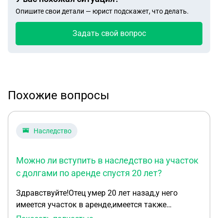
Опишите свои детали — юрист подскажет, что делать.
Задать свой вопрос
Похожие вопросы
Наследство
Можно ли вступить в наследство на участок
с долгами по аренде спустя 20 лет?
Здравствуйте!Отец умер 20 лет назад,у него
имеется участок в аренде,имеется также
задолженность по аренде.Хочется узнать могу ли