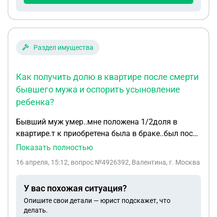
них какието списки кто там может парковать
машины, но администрация ответила что нет
никаких списков, сегодня он подошел и сказал
что будет менять замок и что бы я убрал машину,
Раздел имущества
я ему ответил что если он повесит замок я вызову
полицию и скажу что вы мне ограничиваете
Как получить долю в квартире после смерти
использование муниципальной территории в
бывшего мужа и оспорить усыновление
частности парковки.
ребенка?
Бывший муж умер..мне положена 1/2доля в
квартире.т к приобретена была в браке..был после
меня не женат и я не замужем после развода с
Показать полностью
ним...что мне еще положено? Т к в 2025 году
16 апреля, 15:12
, вопрос №4926392, Валентина, г. Москва
удочерил ребенка неизвестного происхождения..т
к ни с кем не проживал и совмесьного хощяцства
У вас похожая ситуация?
ни с кем не вел...родные думают что был
Опишите свои детали — юрист подскажет, что
нетрезвым на момент подписания документов....
делать.