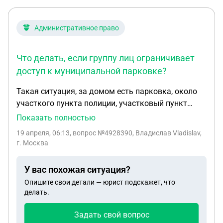
Административное право
Что делать, если группу лиц ограничивает
доступ к муниципальной парковке?
Такая ситуация, за домом есть парковка, около
участкого пункта полиции, участковый пункт
полиции давно не работает, по запросу в
Показать полностью
администрацию, администрация проведя
19 апреля, 06:13
, вопрос №4928390, Владислав Vladislav,
проверку ответила что это муниципальная
г. Москва
парковка и на ней может поркаваться кто
захочет и когда захочет, но есть ньюанс там
У вас похожая ситуация?
установлен старый кривой шлагбаум, который
Опишите свои детали — юрист подскажет, что
был установлен админисрацией при
делать.
строительстве, суть эту парковку заняла группа
лиц, ко мне подходил какойто человек я так
Задать свой вопрос
понял который заведует этим всем и сказал что у