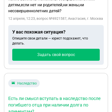
вместе, т.к она не знала ничего,ни номера части
детям,если нет ни родителей,ни жены,ни
ни должности,ни роты, ни номера жетона.
несовершеннолетних детей?
Отправляла всё она, меня держала в,курсе, а
потом пошла лазить по банкам и предъявлять
12 апреля, 12:23
, вопрос №4921587, Анастасия, г. Москва
мне,что я потратила некоторую сумму,мне муж
разрешил,это наш бюджет. И после этого она
У вас похожая ситуация?
виделась на меня из-за чужих денег,к которым
Опишите свои детали — юрист подскажет, что
она не имеет отношения. Скажите пожалуйста,
делать.
что делать в такой ситуации, она пыталась
Задать свой вопрос
прочитать нашу личную переписку и как вообще
прижать ей хвост,чтобы не лазила своим носом
везде?
Наследство
Есть ли смысл вступать в наследство после
погибшего отца при наличии долга по
алиментам?