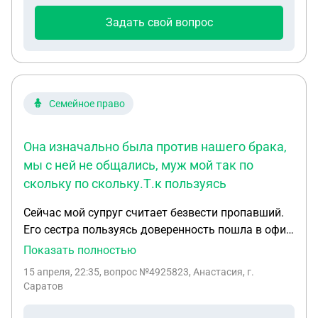
Задать свой вопрос
Семейное право
Она изначально была против нашего брака,
мы с ней не общались, муж мой так по
скольку по скольку.Т.к пользуясь
Сейчас мой супруг считает безвести пропавший.
Его сестра пользуясь доверенность пошла в офис
моб.связи и перевыпустиоа сим карту моего мужа
Показать полностью
и начала лазить по всем банкам,соц.сетям и
15 апреля, 22:35
, вопрос №4925823, Анастасия, г.
мессенджерам, а так же лк военнослужащего. К
Саратов
этому мой муж ей доступа не давал, сим.карту и
банковскую карту,все пароли он оставил мне. Она