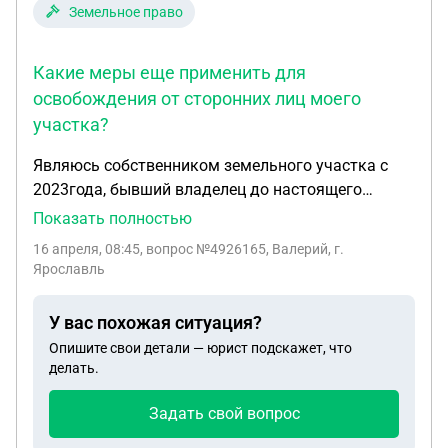
во внимание? 3. Какие могут быть иным меры,
Земельное право
предусмотренные законом?
Какие меры еще применить для
освобождения от сторонних лиц моего
участка?
Являюсь собственником земельного участка с
2023года, бывший владелец до настоящего
времени участок не освободил, круглогодично
Показать полностью
ведет хозяйственную деятельность на моем
16 апреля, 08:45
, вопрос №4926165, Валерий, г.
участке (полиция бездействует, есть предписание
Ярославль
росскадастра). Есть желание подать иск на
необоснованное обогащение. Вопрос как
У вас похожая ситуация?
правильно сделать расчет аренды земельного
Опишите свои детали — юрист подскажет, что
участка оценщиком (разбивать на каждый год,
делать.
что учесть при составлении расчета, и т.п. )?
Какие меры еще применить для освобождения от
Задать свой вопрос
сторонних лиц моего участка?