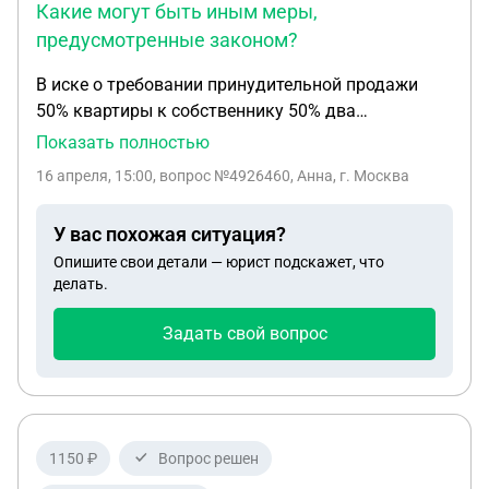
Какие могут быть иным меры,
предусмотренные законом?
В иске о требовании принудительной продажи
50% квартиры к собственнику 50% два
наследника (у каждого по 25%) указали заведомо
Показать полностью
заниженную стоимость имущества. Таким
16 апреля, 15:00
, вопрос №4926460, Анна, г. Москва
образом злоупотребляя правом (требование о
принудительной продаже значительной доли и
У вас похожая ситуация?
сознательное занижения стоимости имущества),
Опишите свои детали — юрист подскажет, что
истцы через суд хотят принудить собственника
делать.
50% к продаже по заниженной цене. Вопрос: 1. Как
в ходатайстве (возражениях) на иск просить суд о
Задать свой вопрос
лишении истца права на судебную защиту в виду
нарушения ст. 10 ГК РФ (злоупотребление
правом)? Подскажите формулировку. Так и
написать? Прошу суд лишить судебной защиты
Истца? 2. В чем выражается лишение судебной
1150 ₽
Вопрос решен
защиты? Аргументы истца судом не принимаются