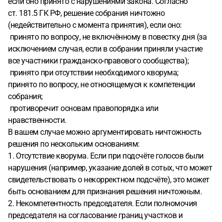
если оно принято с нарушениями закона. Согласно
собрания,которое я не могу оспорить,поскольку сроки
ст. 181.5 ГК РФ, решение собрания ничтожно
прошли. Восстановить срок я не смогу.Какой срок
(недействительно с момента принятия), если оно:
давности применить в иске просить у Суда?Можно ли
принято по вопросу, не включённому в повестку дня (за
оспорить по ст. 181.5 ГК РФ?Можно ли применить ст.304
исключением случая, если в собрании приняли участие
ГК РФ, а для сроков ст. 208 ГК РФ и как в этом случае
все участники гражданско-правового сообщества);
обосновать решение именно собрания и правления СНТ о
принято при отсутствии необходимого кворума;
демонтаже,которое уже бесполезно оспаривать,Суд не
принято по вопросу, не относящемуся к компетенции
удовлетворит иск?
собрания;
противоречит основам правопорядка или
нравственности.
В вашем случае можно аргументировать ничтожность
решения по нескольким основаниям:
1. Отсутствие кворума. Если при подсчёте голосов были
нарушения (например, указание долей в сотых, что может
свидетельствовать о некорректном подсчёте), это может
быть основанием для признания решения ничтожным.
2. Некомпетентность председателя. Если полномочия
председателя на согласование границ участков и