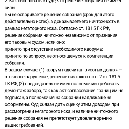
2. Как обосновать в суде, что решение собрания не имеет
силы
Вы не оспариваете решение собрания (срок для этого
действительно истек), а доказываете его ничтожность в
рамках негаторного иска. Согласно ст. 181.5 ГК РФ,
решение собрания ничтожно независимо от признания
его таковым судом, если оно:
принято при отсутствии необходимого кворума;
принято по вопросу, не относящемуся к компетенции
собрания.
В вашем случае: (1) кворум подсчитан в «сотых долях» —
это явное нарушение, решение ничтожно по п. 2 ст. 181.5
ГК РФ; (2) председатель не имел полномочий требовать
демонтаж забора, так как акт согласования границ им не
подписан, а полномочия на собрании надлежаще не
оформлены. Суд обязан дать оценку этим доводам при
рассмотрении негаторного иска, и наличие ничтожного
решения собрания не препятствует удовлетворению
ваших требований.