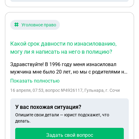
Уголовное право
Какой срок давности по изнасилованию,
могу ли я написать на него в полицию?
Здравствуйте! В 1996 году меня изнасиловал
мужчина мне было 20 лет, но мы с родителями не
обратились в полицию, были испуганы.
Показать полностью
Периодически этот мужчина появляется и
16 апреля, 07:53
, вопрос №4926117, Гульнара, г. Сочи
встречается сейчас на улице, как бы напоминая
мне тот момент. Какой срок давности по
У вас похожая ситуация?
изнасилованию, могу ли я написать на него в
Опишите свои детали — юрист подскажет, что
полицию?
делать.
Задать свой вопрос