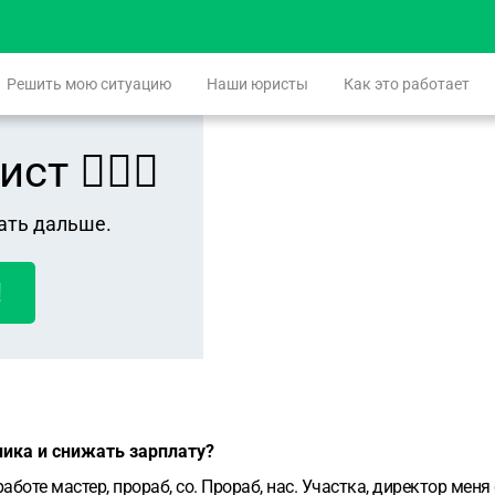
Решить мою ситуацию
Наши юристы
Как это работает
 👨🏻‍⚖️
ать дальше.
!
ика и снижать зарплату?
боте мастер, прораб, со. Прораб, нас. Участка, директор мен