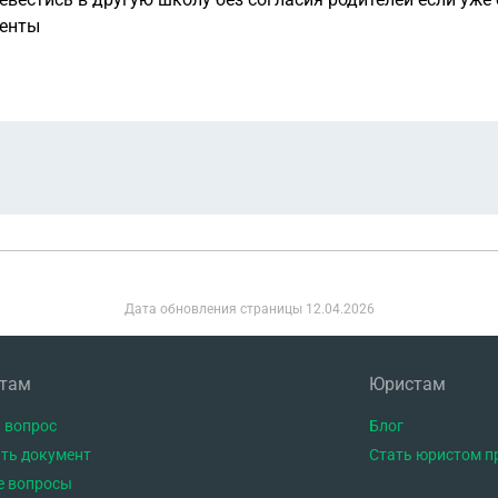
менты
Дата обновления страницы
12.04.2026
нтам
Юристам
 вопрос
Блог
ть документ
Стать юристом п
е вопросы