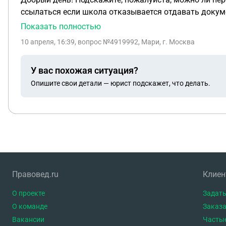
ссылаться если школа отказывается отдавать доку
Показать полностью
10 апреля, 16:39
, вопрос №4919992, Мари, г. Москва
У вас похожая ситуация?
Опишите свои детали — юрист подскажет, что делать.
Правовед.ru
Клие
О проекте
Задать
О команде
Заказа
Вакансии
Часты