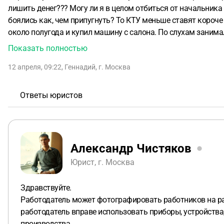
лишить денег??? Могу ли я в целом отбиться от начальника 
боялись как, чем припугнуть? То КТУ меньше ставят короче лишают денег. Я уверен, что он не чистый как его осадить можно если была бы проверка и какая? Он проработал
около полугода и купил машину с салона. По слухам занимал
требует ни за что. Только пишите в соц сети. Звонить не нуж
Показать полностью
12 апреля, 09:22
,
Геннадий
,
г. Москва
Ответы юристов
Александр Чистяков
Юрист, г. Москва
Здравствуйте.
Работодатель может фотографировать работников на раб
работодатель вправе использовать приборы, устройства
производства.