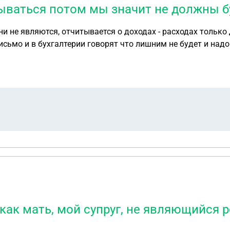
тываться потом мы значит не должны 
 отчитывается о доходах - расходах только директор ГБУ. в декабре 202
аться, так как он И.О. и в общем никто не уверен. что нам делать - непонятн
таю в ООО , у меня зп на работе официальная только мрот,
с этим будут проблемы, если я закажу справки и они не
мужа снимут с И.О. или он уволится, получается отчитыват
я как мать, мой супруг, не являющийся