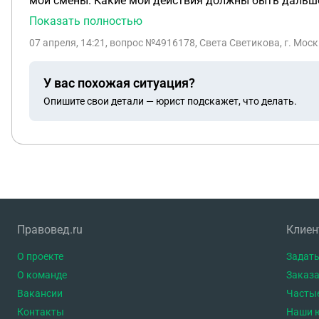
мои смены. Какие мои действия должны быть дальш
Показать полностью
07 апреля, 14:21
, вопрос №4916178, Света Светикова, г. Мос
У вас похожая ситуация?
Опишите свои детали — юрист подскажет, что делать.
Правовед.ru
Клие
О проекте
Задать
О команде
Заказа
Вакансии
Часты
Контакты
Наши 