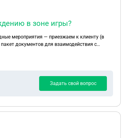
ждению в зоне игры?
ое/наркотическое опьянение)? · Какую
Задать свой вопрос
е способы
е, оплата счёта, сообщение в WhatsApp)?
Прошу также предупредить о типичных ошибках, которые допускают предприниматели в этих документах, и дать ссылки на актуальные нормы. Спасибо!