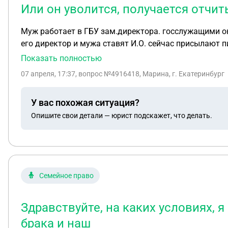
Или он уволится, получается отчи
Муж работает в ГБУ зам.директора. госслужащими они не являются,
его директор и мужа ставят И.О. сейчас присылают письмо и в бухгалтерии говорят что лишним не будет и надо бы отчитаться и ему и мне. но их юрист в
организации не уверен, так как говорит что вроде ему не надо отчитыв
Показать полностью
недвижимости мы не покупали в 2025 году, но я рабо
07 апреля, 17:37
, вопрос №4916418, Марина, г. Екатеринбург
премии на руки наличкой, но так как я все это кладу на свои карты, коплю - трачу, поэтому у меня 
совпадут с моей официальной зп. прикладываю письмо которое прислали мужу на работу, посмотрите, пожалуйста, должны мы отчитаться как за И.О. или нет?
У вас похожая ситуация?
даже если мы должны отчитаться , но до 30 апреля 
Опишите свои детали — юрист подскажет, что делать.
Семейное право
Здравствуйте, на каких условиях, 
брака и наш