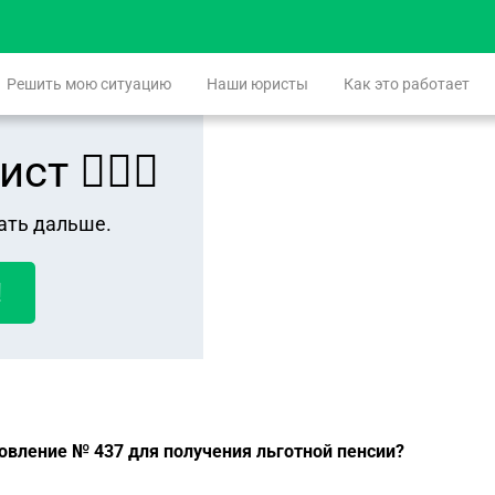
Решить мою ситуацию
Наши юристы
Как это работает
 👨🏻‍⚖️
ать дальше.
!
овление № 437 для получения льготной пенсии?