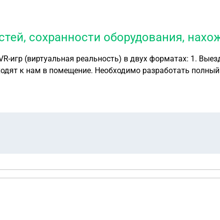
остей, сохранности оборудования, нахо
 беременность, сердечно-сосудистые заболевания, алкогольн
арены.
ы? · Кто отвечает за травмы, полученные в процессе игры (если гость
 на его территории, время монтажа/демонтажа)? 6. Акцепт оферты. · Каки
йствительными (подпись в бумажном виде, галочка на сайт