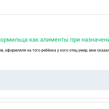
кормильца как алименты при назначени
ов, оформляля на того ребëнка у кого отец умер, мне ска