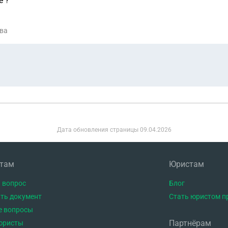
е ?
ква
Дата обновления страницы
09.04.2026
нтам
Юристам
 вопрос
Блог
ть документ
Стать юристом п
е вопросы
Партнёрам
юристы